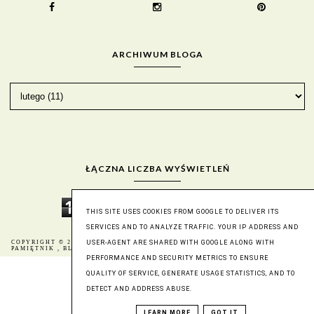
ARCHIWUM BLOGA
ŁĄCZNA LICZBA WYŚWIETLEŃ
1
9
3
2
3
9
4
9
THIS SITE USES COOKIES FROM GOOGLE TO DELIVER ITS
SERVICES AND TO ANALYZE TRAFFIC. YOUR IP ADDRESS AND
COPYRIGHT © 2016
BERNIKA - MÓJ KULINARNY
BLOG DESIGN:
USER-AGENT ARE SHARED WITH GOOGLE ALONG WITH
PAMIĘTNIK
, BLOGGER
KAROGRAFIA.PL
PERFORMANCE AND SECURITY METRICS TO ENSURE
QUALITY OF SERVICE, GENERATE USAGE STATISTICS, AND TO
DETECT AND ADDRESS ABUSE.
LEARN MORE
GOT IT