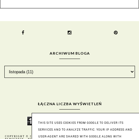
ARCHIWUM BLOGA
ŁĄCZNA LICZBA WYŚWIETLEŃ
1
9
3
0
8
2
2
4
THIS SITE USES COOKIES FROM GOOGLE TO DELIVER ITS
SERVICES AND TO ANALYZE TRAFFIC. YOUR IP ADDRESS AND
USER-AGENT ARE SHARED WITH GOOGLE ALONG WITH
COPYRIGHT © 2016
BERNIKA - MÓJ KULINARNY
BLOG DESIGN: