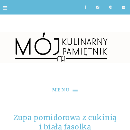
≡
MENU
Zupa pomidorowa z cukinią
i białą fasolką