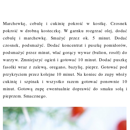
Marchewkę, cebulę i cukinię pokroić w kostkę. Czosnek
pokroić w drobną kosteczkę. W garnku rozgrzać olej, dodać
cebulę i marchewkę. Smażyć przez ok. 5 minut. Dodać
czosnek, podsmażyć. Dodać koncentrat i puszkę pomidorów,
podsmażyć przez minut, wlać gorący wywar (bulion, rosół) do
warzyw. Zmniejszyć ogień i gotować 10 minut. Dodać puszkę
fasolki wraz z zalewą, oregano, bazylię, pieprz. Gotować pod
przykryciem przez kolejne 10 minut. Na koniec do zupy włoży
cukinię i szpinak i wszystko razem gotować ponownie 10
minut. Gotową zupę ewentualnie doprawić do smaku solą i
pieprzem. Smacznego.