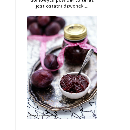
domowych powideł to teraz
jest ostatni dzwonek,...