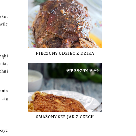
eko.
wilę
PIECZONY UDZIEC Z DZIKA
mąki
nia,
chni
ania
 się
SMAŻONY SER JAK Z CZECH
ożyć