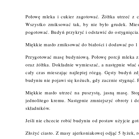
Połowę mleka i cukier zagotować. Żółtka utrzeć z 
Wszystko zmiksować tak, by nie było grudek. Mies
pogotować. Budyń przykryć i odstawić do ostygnięcia
Miękkie masło zmiksować do białości i dodawać po 1 
Przygotować masę budyniową. Połowę porcji mleka 
oraz żółtka. Dokładnie wymieszać, a następnie wlać 
cały czas mieszając najlepiej rózgą. Gęsty budyń z
budyniu nie pojawi się kożuch, gdy zacznie stygnąć.
Miękkie masło utrzeć na puszystą, jasną masę. St
jednolitego kremu. Następnie zmniejszyć obroty i d
składników.
Jeśli nie chcecie robić budyniu od postaw użyjcie g
Złożyć ciasto. Z masy ajerkoniakowej odjąć 5 łyżek, 