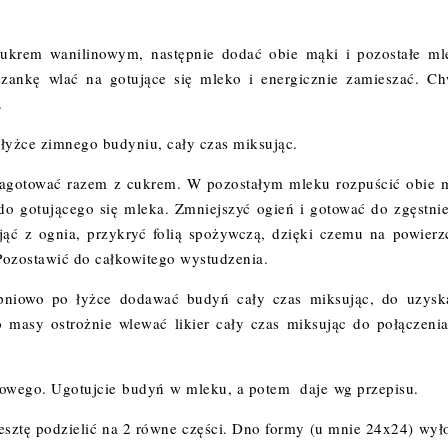
cukrem wanilinowym, następnie dodać obie mąki i pozostałe ml
zankę wlać na gotujące się mleko i energicznie zamieszać. Ch
.
łyżce zimnego budyniu, cały czas miksując.
zagotować razem z cukrem. W pozostałym mleku rozpuścić obie 
do gotującego się mleka. Zmniejszyć ogień i gotować do zgęstnie
djąć z ognia, przykryć folią spożywczą, dzięki czemu na powierz
 Pozostawić do całkowitego wystudzenia.
opniowo po łyżce dodawać budyń cały czas miksując, do uzysk
o masy ostrożnie wlewać likier cały czas miksując do połączenia
otowego. Ugotujcie budyń w mleku, a potem daje wg przepisu.
resztę podzielić na 2 równe części. Dno formy (u mnie 24x24) wył