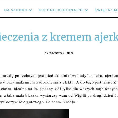
NA SŁODKO
KUCHNIE REGIONALNE
ŚWIĘTA/I
pieczenia z kremem aj
12/14/2020
/
0
naprawdę potrzebnych jest pięć składników: budyń, mleko, ajerkon
cy przy maksimum zadowolenia z efektu. A do tego jest tanie. Z 
iasto, idealne na świąteczny stół tylko dla waszych najbliższych
, a taka mała blaszka wystarczy wam od Wigilii po drugi dzień św
żyć oczywiście gotowego. Polecam.
Źródło
.