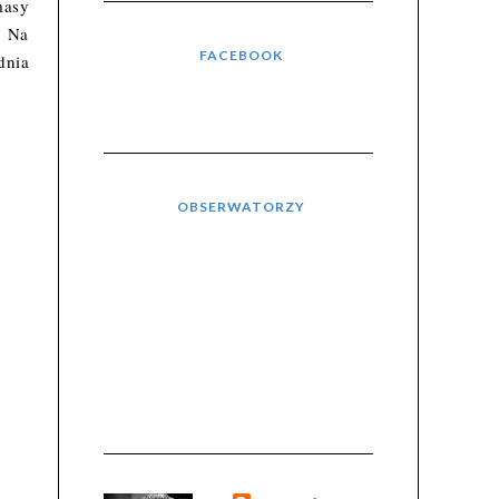
masy
. Na
FACEBOOK
dnia
OBSERWATORZY