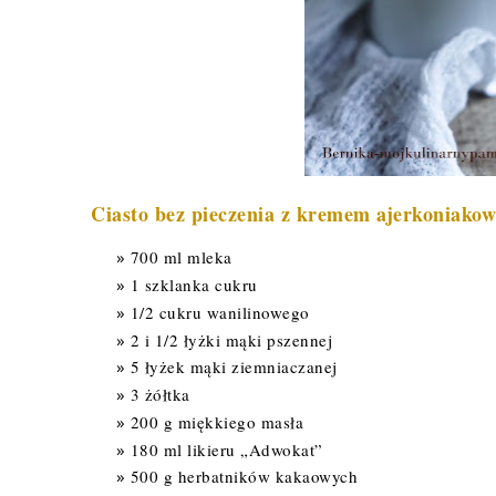
Ciasto bez pieczenia z kremem ajerkoniako
700 ml mleka
1 szklanka cukru
1/2 cukru wanilinowego
2 i 1/2 łyżki mąki pszennej
5 łyżek mąki ziemniaczanej
3 żółtka
200 g miękkiego masła
180 ml likieru „Adwokat”
500 g herbatników kakaowych