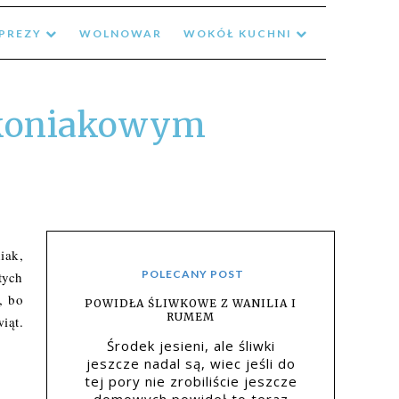
MPREZY
WOLNOWAR
WOKÓŁ KUCHNI
erkoniakowym
iak,
POLECANY POST
tych
, bo
POWIDŁA ŚLIWKOWE Z WANILIA I
RUMEM
iąt.
Środek jesieni, ale śliwki
jeszcze nadal są, wiec jeśli do
tej pory nie zrobiliście jeszcze