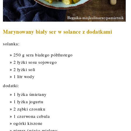
Marynowany biały ser w solance z dodatkami
solanka:
250 g sera białego półtłustego
2 łyżki sosu sojowego
2 łyżki soli
1 litr wody
dodatki:
1 łyżka śmietany
1 łyżka jogurtu
2 ząbki czosnku
1 czerwona cebula
ogórki kiszone
pieprz świeżo mielony