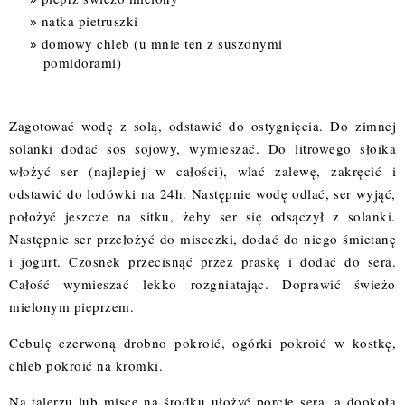
natka pietruszki
domowy chleb (u mnie
ten z suszonymi
pomidorami
)
Zagotować wodę z solą, odstawić do ostygnięcia. Do zimnej
solanki dodać sos sojowy, wymieszać. Do litrowego słoika
włożyć ser (najlepiej w całości), wlać zalewę, zakręcić i
odstawić do lodówki na 24h. Następnie wodę odlać, ser wyjąć,
położyć jeszcze na sitku, żeby ser się odsączył z solanki.
Następnie ser przełożyć do miseczki, dodać do niego śmietanę
i jogurt. Czosnek przecisnąć przez praskę i dodać do sera.
Całość wymieszać lekko rozgniatając. Doprawić świeżo
mielonym pieprzem.
Cebulę czerwoną drobno pokroić, ogórki pokroić w kostkę,
chleb pokroić na kromki.
Na talerzu lub misce na środku ułożyć porcje sera, a dookoła