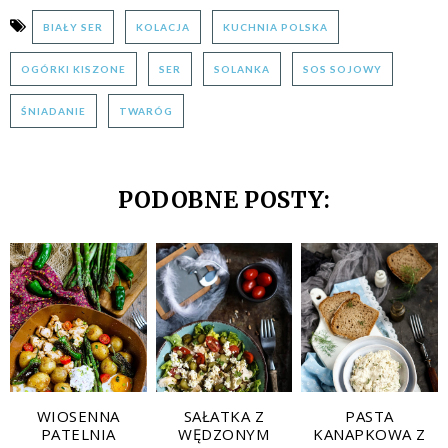
BIAŁY SER
KOLACJA
KUCHNIA POLSKA
OGÓRKI KISZONE
SER
SOLANKA
SOS SOJOWY
ŚNIADANIE
TWARÓG
PODOBNE POSTY:
WIOSENNA
SAŁATKA Z
PASTA
PATELNIA
WĘDZONYM
KANAPKOWA Z