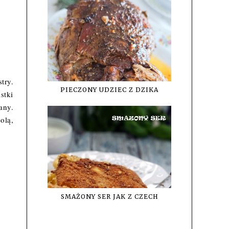
try.
PIECZONY UDZIEC Z DZIKA
stki
any.
olą,
SMAŻONY SER JAK Z CZECH