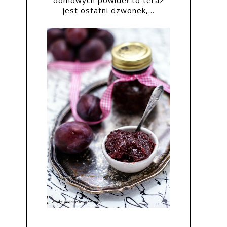
domowych powideł to teraz
jest ostatni dzwonek,...