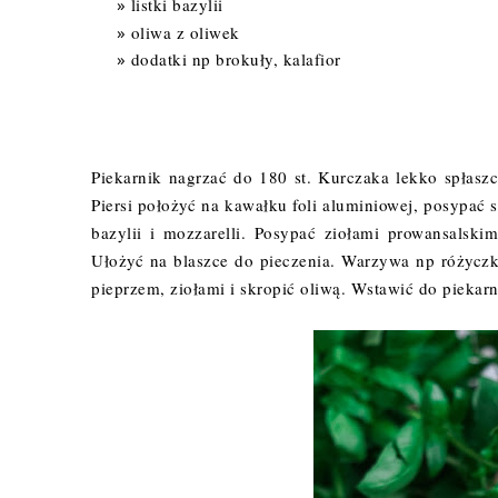
listki bazylii
oliwa z oliwek
dodatki np brokuły, kalafior
Piekarnik nagrzać do 180 st. Kurczaka lekko spłaszc
Piersi położyć na kawałku foli aluminiowej, posypać s
bazylii i mozzarelli. Posypać ziołami prowansalski
Ułożyć na blaszce do pieczenia. Warzywa np różyczki
pieprzem, ziołami i skropić oliwą. Wstawić do piekarn