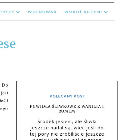
MPREZY
WOLNOWAR
WOKÓŁ KUCHNI
ese
. Do
jest
POLECANY POST
eśli
POWIDŁA ŚLIWKOWE Z WANILIA I
tego
RUMEM
Środek jesieni, ale śliwki
jeszcze nadal są, wiec jeśli do
tej pory nie zrobiliście jeszcze