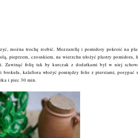
zyć, można trochę rozbić. Mozzarellę i pomidory pokroić na plas
olą, pieprzem, czosnkiem, na wierzchu ułożyć plastry pomidora, li
mi. Zawinąć folię tak by kurczak z dodatkami był w niej schow
 brokuła, kalafiora włożyć pomiędzy folie z piersiami, posypać s
ika i piec 30 min.