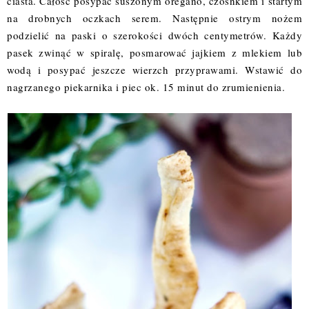
ciasta. Całość posypać suszonym oregano, czosnkiem i startym
na drobnych oczkach serem. Następnie ostrym nożem
podzielić na paski o szerokości dwóch centymetrów. Każdy
pasek zwinąć w spiralę, posmarować jajkiem z mlekiem lub
wodą i posypać jeszcze wierzch przyprawami. Wstawić do
nagrzanego piekarnika i piec ok. 15 minut do zrumienienia.