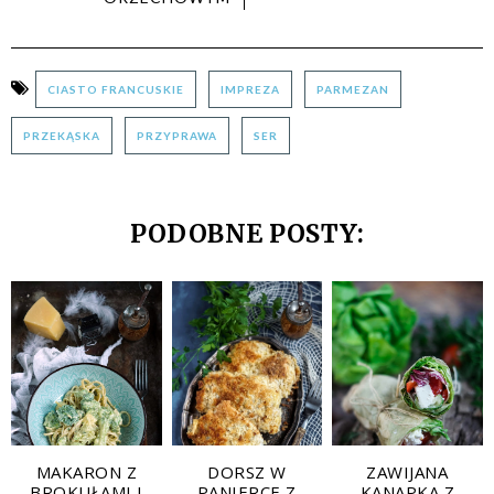
CIASTO FRANCUSKIE
IMPREZA
PARMEZAN
PRZEKĄSKA
PRZYPRAWA
SER
PODOBNE POSTY:
MAKARON Z
DORSZ W
ZAWIJANA
BROKUŁAMI I
PANIERCE Z
KANAPKA Z