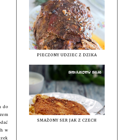
PIECZONY UDZIEC Z DZIKA
m do
azem
SMAŻONY SER JAK Z CZECH
odać
ch w
czek