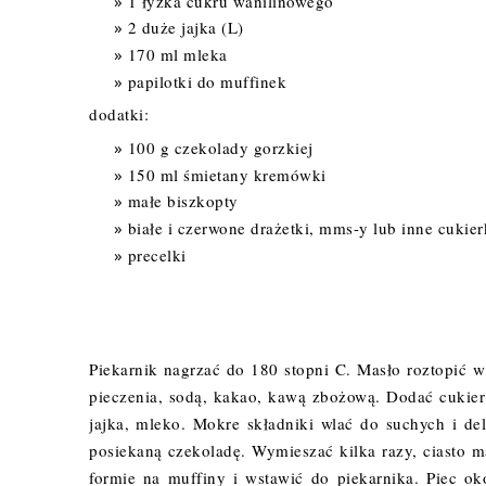
1 łyżka cukru wanilinowego
2 duże jajka (L)
170 ml mleka
papilotki do muffinek
dodatki:
100 g czekolady gorzkiej
150 ml śmietany kremówki
małe biszkopty
białe i czerwone drażetki, mms-y lub inne cukier
precelki
Piekarnik nagrzać do 180 stopni C. Masło roztopić 
pieczenia, sodą, kakao, kawą zbożową. Dodać cukie
jajka, mleko. Mokre składniki wlać do suchych i de
posiekaną czekoladę. Wymieszać kilka razy, ciasto 
formie na muffiny i wstawić do piekarnika. Piec ok