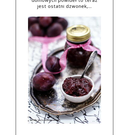
domowych powideł to teraz
jest ostatni dzwonek,...