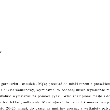
ki
w garnuszku i ostudzić. Mąkę przesiać do miski razem z proszkie
r i cukier wanilinowy, wymieszać. W osobnej misce wymieszać r
likatnie wymieszać za pomocą łyżki. Wlać roztopione masło i d
ma być lekko grudkowate. Masę włożyć do papilotek umieszczony
oło 20-25 minut, do czasu aż muffiny urosną, a wetknięty paty