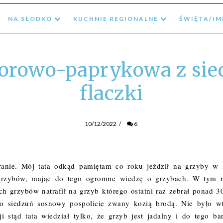
NA SŁODKO
KUCHNIE REGIONALNE
ŚWIĘTA/I
orowo-paprykowa z sied
flaczki
10/12/2022
/
6
branie. Mój tata odkąd pamiętam co roku jeździł na grzyby w 
 grzybów, mając do tego ogromne wiedzę o grzybach. W tym 
h grzybów natrafił na grzyb którego ostatni raz zebrał ponad 30
To siedzuń sosnowy pospolicie zwany kozią brodą. Nie było w
ji stąd tata wiedział tylko, że grzyb jest jadalny i do tego ba