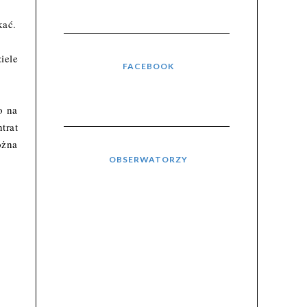
kać.
iele
FACEBOOK
o na
trat
ożna
OBSERWATORZY