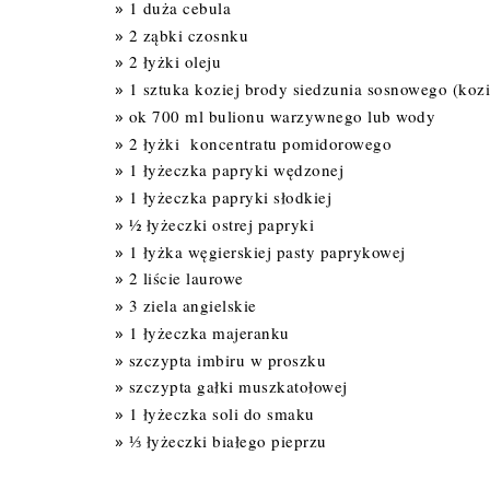
1 duża cebula
2 ząbki czosnku
2 łyżki oleju
1 sztuka koziej brody siedzunia sosnowego (kozi
ok 700 ml bulionu warzywnego lub wody
2 łyżki koncentratu pomidorowego
1 łyżeczka papryki wędzonej
1 łyżeczka papryki słodkiej
½ łyżeczki ostrej papryki
1 łyżka węgierskiej pasty paprykowej
2 liście laurowe
3 ziela angielskie
1 łyżeczka majeranku
szczypta imbiru w proszku
szczypta gałki muszkatołowej
1 łyżeczka soli do smaku
⅓ łyżeczki białego pieprzu