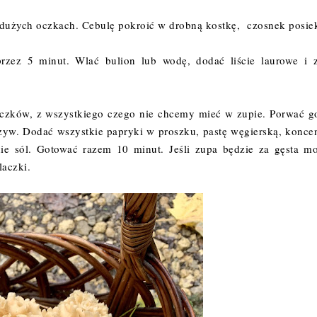
na dużych oczkach. Cebulę pokroić w drobną kostkę, czosnek posie
zez 5 minut. Wlać bulion lub wodę, dodać liście laurowe i z
.
baczków, z wszystkiego czego nie chcemy mieć w zupie. Porwać g
zyw. Dodać wszystkie papryki w proszku, pastę węgierską, koncen
nie sól. Gotować razem 10 minut. Jeśli zupa będzie za gęsta m
laczki.