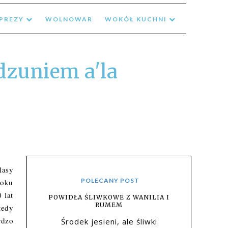
MPREZY
WOLNOWAR
WOKÓŁ KUCHNI
zuniem a'la
lasy
POLECANY POST
roku
 lat
POWIDŁA ŚLIWKOWE Z WANILIA I
RUMEM
tedy
rdzo
Środek jesieni, ale śliwki