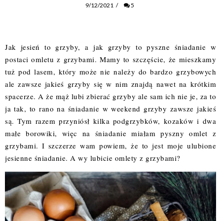
9/12/2021
/
5
Jak jesień to grzyby, a jak grzyby to pyszne śniadanie w
postaci omletu z grzybami. Mamy to szczęście, że mieszkamy
tuż pod lasem, który może nie należy do bardzo grzybowych
ale zawsze jakieś grzyby się w nim znajdą nawet na krótkim
spacerze. A że mąż lubi zbierać grzyby ale sam ich nie je, za to
ja tak, to rano na śniadanie w weekend grzyby zawsze jakieś
są. Tym razem przyniósł kilka podgrzybków, kozaków i dwa
małe borowiki, więc na śniadanie miałam pyszny omlet z
grzybami. I szczerze wam powiem, że to jest moje ulubione
jesienne śniadanie. A wy lubicie omlety z grzybami?