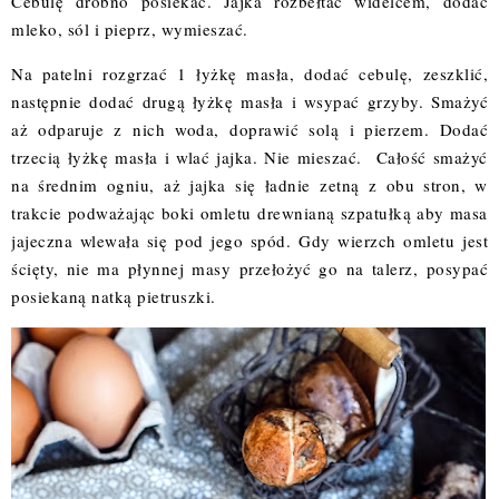
Cebulę drobno posiekać. Jajka rozbełtać widelcem, dodać
mleko, sól i pieprz, wymieszać.
Na patelni rozgrzać 1 łyżkę masła, dodać cebulę, zeszklić,
następnie dodać drugą łyżkę masła i wsypać grzyby. Smażyć
aż odparuje z nich woda, doprawić solą i pierzem. Dodać
trzecią łyżkę masła i wlać jajka. Nie mieszać. Całość smażyć
na średnim ogniu, aż jajka się ładnie zetną z obu stron, w
trakcie podważając boki omletu drewnianą szpatułką aby masa
jajeczna wlewała się pod jego spód. Gdy wierzch omletu jest
ścięty, nie ma płynnej masy przełożyć go na talerz, posypać
posiekaną natką pietruszki.