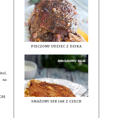
PIECZONY UDZIEC Z DZIKA
tol,
b na
IGH.
SMAŻONY SER JAK Z CZECH