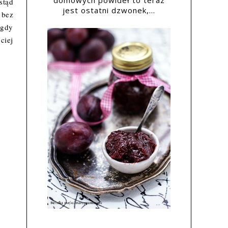
domowych powideł to teraz
stąd
jest ostatni dzwonek,...
 bez
 gdy
ciej