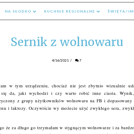
NA SŁODKO
KUCHNIE REGIONALNE
ŚWIĘTA/I
Sernik z wolnowaru
4/16/2021
/
7
iłam w tym urządzeniu, chociaż nie jest zbytnio wizualnie ud
 się da, jaki wychodzi i czy warto robić inne ciasta. Wynik
 pożyczony z grupy użytkowników wolnowaru na FB i dopasowany
utenu i laktozy. Oczywiście wy możecie użyć zwykłego sera, zwyk
 tego że za długo go trzymałam w stygnącym wolnowarze i za bardzo