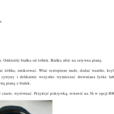
n
. Oddzielić białka od żółtek. Białka ubić na sztywna pianę.
ć żółtka, zmiksować. Wlać roztopione mało, dodać wanilie, ksyli
cytryny i delikatnie wszystko wymieszać drewniana łyżka lu
itą pianę z białek.
 ciasto, wyrównać. Przykryć pokrywką, wstawić na 3h w opcji H