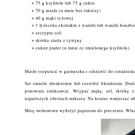
75 g ksylitolu lub 75 g cukru
70 g masła (u mnie bez laktozy)
40 g mąki ryżowej
1 łyżeczka ekstraktu z wanilii lub wanilii bourbo
szczypta soli
skórka starta z cytryny
cukier puder (u mnie ze zmielonego ksylitolu)
Masło rozpuścić w garnuszku i odstawić do ostudzenia
Ser zmielić dwukrotnie lub rozrobić blenderem. Doda
ponownie zmiksować. Wsypać mąkę, sól, skórkę z 
najniższych obrotach miksera. Na koniec wmieszać ub
Misę wolnowaru wyłożyć papierem do pieczenia. Wlać