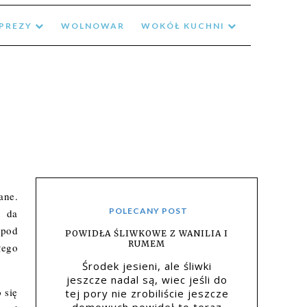
MPREZY
WOLNOWAR
WOKÓŁ KUCHNI
ane.
POLECANY POST
, da
 pod
POWIDŁA ŚLIWKOWE Z WANILIA I
RUMEM
łego
Środek jesieni, ale śliwki
jeszcze nadal są, wiec jeśli do
 się
tej pory nie zrobiliście jeszcze