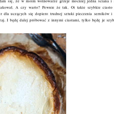
ałam się, że w moim wolnowarze grzeje mocniej jedna ściana i 
makował. A czy warto? Pewnie że tak. Ot takie szybkie ciasto
 dla uczących się dopiero trudnej sztuki pieczenia serników i
aj. I będę dalej próbować z innymi ciastami, tylko będę je szyb