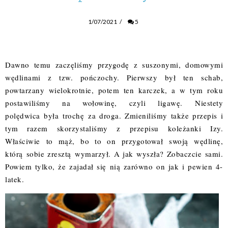
1/07/2021
/
5
Dawno temu zaczęliśmy przygodę z suszonymi, domowymi
wędlinami z tzw. pończochy. Pierwszy był
ten schab
,
powtarzany wielokrotnie, potem
ten karczek
, a w tym roku
postawiliśmy na wołowinę, czyli ligawę. Niestety
polędwica była trochę za droga. Zmieniliśmy także przepis i
tym razem skorzystaliśmy z
przepisu
koleżanki Izy.
Właściwie to mąż, bo to on przygotował swoją wędlinę,
którą sobie zresztą wymarzył. A jak wyszła? Zobaczcie sami.
Powiem tylko, że zajadał się nią zarówno on jak i pewien 4-
latek.