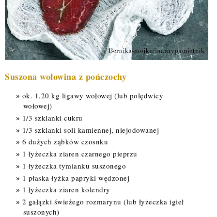
Suszona wołowina z pończochy
ok. 1,20 kg ligawy wołowej (lub polędwicy
wołowej)
1/3 szklanki cukru
1/3 szklanki soli kamiennej, niejodowanej
6 dużych ząbków czosnku
1 łyżeczka ziaren czarnego pieprzu
1 łyżeczka tymianku suszonego
1 płaska łyżka papryki wędzonej
1 łyżeczka ziaren kolendry
2 gałązki świeżego rozmarynu (lub łyżeczka igieł
suszonych)