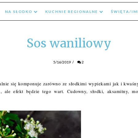
NA SŁODKO
KUCHNIE REGIONALNE
ŚWIĘTA/I
Sos waniliowy
5/16/2019
/
2
alnie się komponuje zarówno ze słodkimi wypiekami jak i kwaśn
, ale efekt będzie tego wart. Cudowny, słodki, aksamitny, m