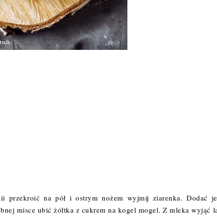
ii przekroić na pół i ostrym nożem wyjmij ziarenka. Dodać j
obnej misce ubić żółtka z cukrem na kogel mogel. Z mleka wyjąć l