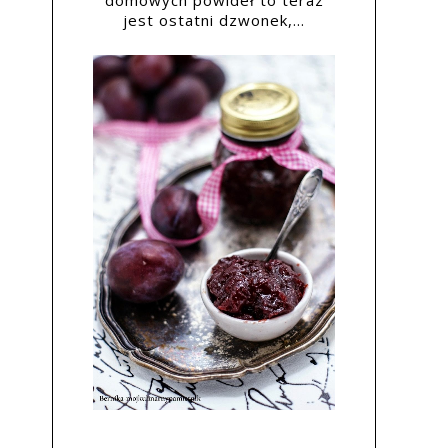
domowych powideł to teraz
jest ostatni dzwonek,...