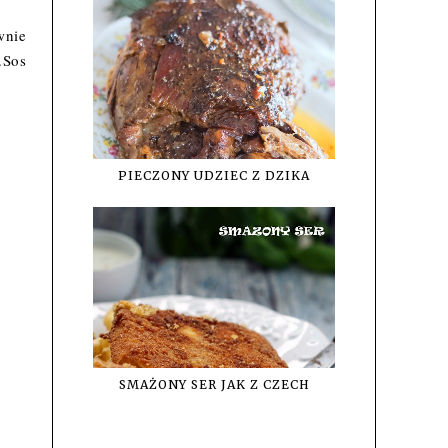
wnie
.Sos
PIECZONY UDZIEC Z DZIKA
SMAŻONY SER JAK Z CZECH