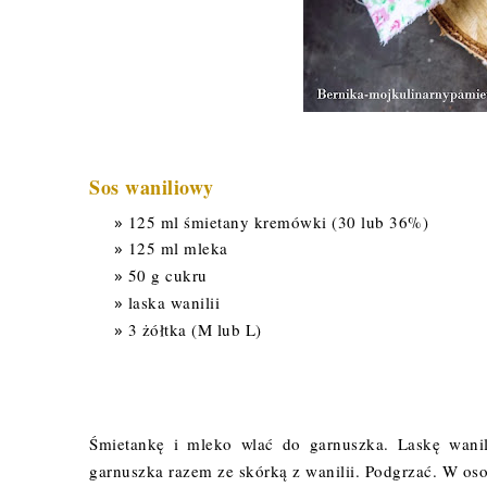
Sos waniliowy
125 ml śmietany kremówki (30 lub 36%)
125 ml mleka
50 g cukru
laska wanilii
3 żółtka (M lub L)
Śmietankę i mleko wlać do garnuszka. Laskę wanil
garnuszka razem ze skórką z wanilii. Podgrzać. W os