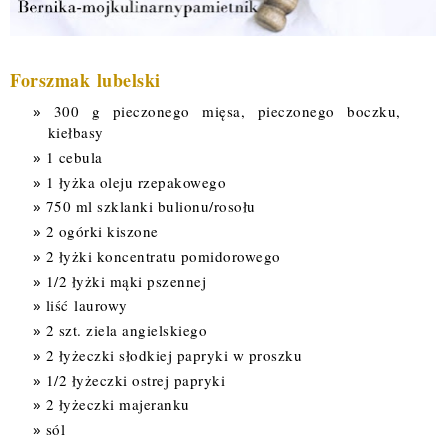
Forszmak
lubelski
300 g pieczonego mięsa, pieczonego boczku,
kiełbasy
1 cebula
1 łyżka oleju rzepakowego
750 ml szklanki bulionu/rosołu
2 ogórki kiszone
2 łyżki koncentratu pomidorowego
1/2 łyżki mąki pszennej
liść laurowy
2 szt. ziela angielskiego
2 łyżeczki słodkiej papryki w proszku
1/2 łyżeczki ostrej papryki
2 łyżeczki majeranku
sól