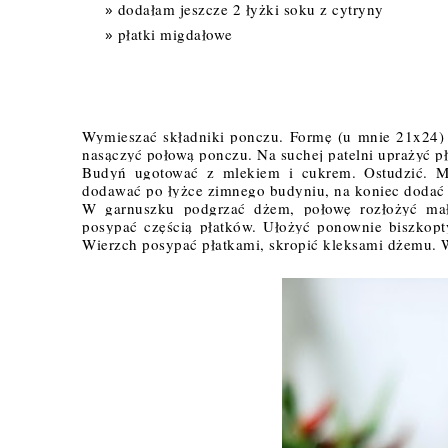
dodałam jeszcze 2 łyżki soku z cytryny
płatki migdałowe
Wymieszać składniki ponczu. Formę (u mnie 21x24) 
nasączyć połową ponczu. Na suchej patelni uprażyć p
Budyń ugotować z mlekiem i cukrem. Ostudzić. Mi
dodawać po łyżce zimnego budyniu, na koniec dodać 
W garnuszku podgrzać dżem, połowę rozłożyć mały
posypać częścią płatków. Ułożyć ponownie biszkopt
Wierzch posypać płatkami, skropić kleksami dżemu. 