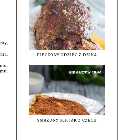
opty
, 
ia, 
PIECZONY UDZIEC Z DZIKA
mu, 
mu. 
SMAŻONY SER JAK Z CZECH