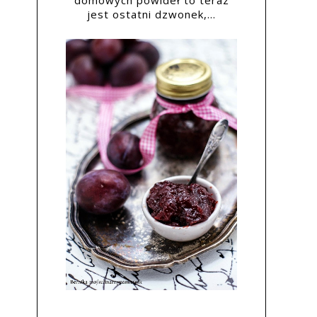
domowych powideł to teraz
jest ostatni dzwonek,...