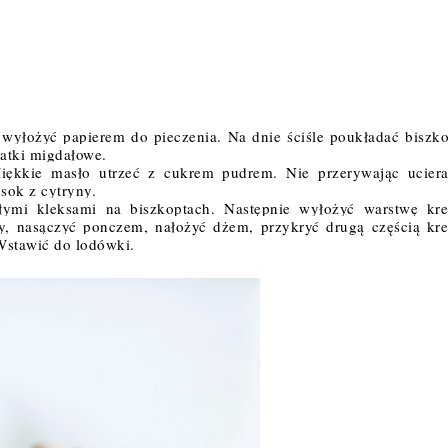
wyłożyć papierem do pieczenia. 
Na dnie ściśle poukładać biszk
łatki migdałowe.
ękkie masło utrzeć z cukrem pudrem. Nie przerywając ucieran
sok z cytryny. 
mi kleksami na biszkoptach. Następnie wyłożyć warstwę kre
y, nasączyć ponczem, nałożyć dżem, przykryć drugą częścią kre
Wstawić do lodówki. 