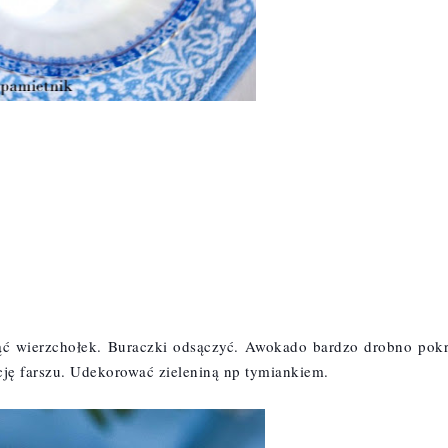
ąć wierzchołek. Buraczki odsączyć. Awokado bardzo drobno pokro
ję farszu. Udekorować zieleniną np tymiankiem. 