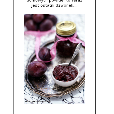
domowych powideł to teraz
jest ostatni dzwonek,...