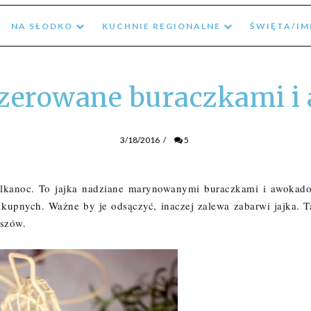
NA SŁODKO
KUCHNIE REGIONALNE
ŚWIĘTA/I
szerowane buraczkami 
3/18/2016
/
5
elkanoc. To jajka nadziane marynowanymi buraczkami i awokado.
upnych. Ważne by je odsączyć, inaczej zalewa zabarwi jajka. Ta
rszów.