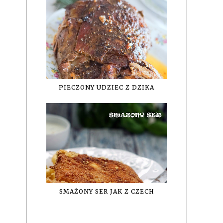
PIECZONY UDZIEC Z DZIKA
SMAŻONY SER JAK Z CZECH