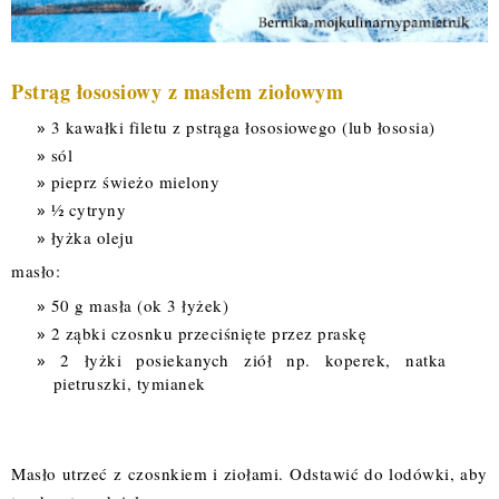
Pstrąg łososiowy z masłem ziołowym
3 kawałki filetu z pstrąga łososiowego (lub łososia)
sól
pieprz świeżo mielony
½ cytryny
łyżka oleju
masło:
50 g masła (ok 3 łyżek)
2 ząbki czosnku przeciśnięte przez praskę
2 łyżki posiekanych ziół np. koperek, natka
pietruszki, tymianek
Masło utrzeć z czosnkiem i ziołami. Odstawić do lodówki, aby