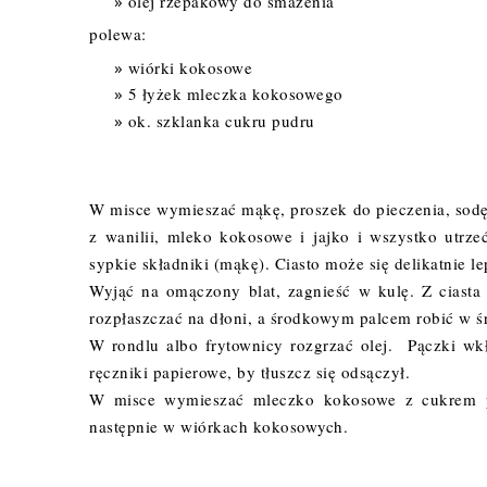
olej rzepakowy do smażenia
polewa:
wiórki kokosowe
5 łyżek mleczka kokosowego
ok. szklanka cukru pudru
W misce wymieszać mąkę, proszek do pieczenia, sodę, 
z wanilii, mleko kokosowe i jajko i wszystko utrz
sypkie składniki (mąkę). Ciasto może się delikatnie l
Wyjąć na omączony blat, zagnieść w kulę. Z ciasta 
rozpłaszczać na dłoni, a środkowym palcem robić w ś
W rondlu albo frytownicy rozgrzać olej. Pączki wkł
ręczniki papierowe, by tłuszcz się odsączył.
W misce wymieszać mleczko kokosowe z cukrem pu
następnie w wiórkach kokosowych.