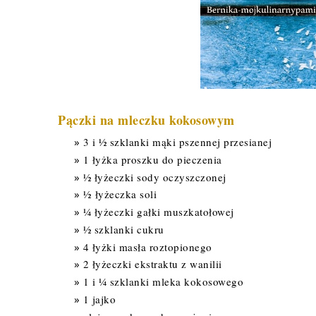
Pączki na mleczku kokosowym
3 i ½ szklanki mąki pszennej przesianej
1 łyżka proszku do pieczenia
½ łyżeczki sody oczyszczonej
½
łyżeczka soli
¼ łyżeczki gałki muszkatołowej
½ szklanki cukru
4 łyżki masła roztopionego
2 łyżeczki ekstraktu z wanilii
1 i ¼ szklanki mleka kokosowego
1 jajko