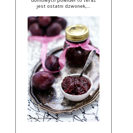
domowych powideł to teraz
jest ostatni dzwonek,...