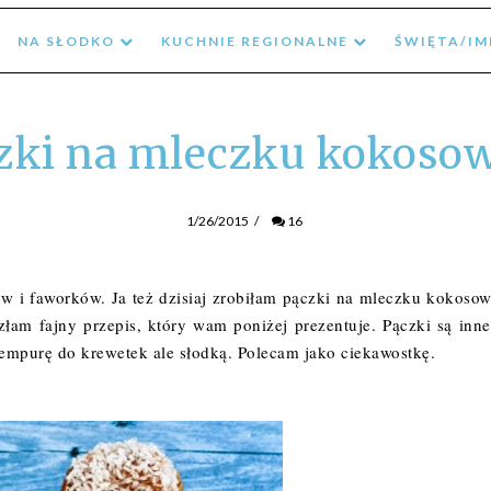
NA SŁODKO
KUCHNIE REGIONALNE
ŚWIĘTA/I
zki na mleczku kokos
1/26/2015
/
16
ów i faworków. Ja też dzisiaj zrobiłam pączki na mleczku kokoso
azłam fajny
przepis
, który wam poniżej prezentuje. Pączki są inne
 tempurę do krewetek ale słodką. Polecam jako ciekawostkę.