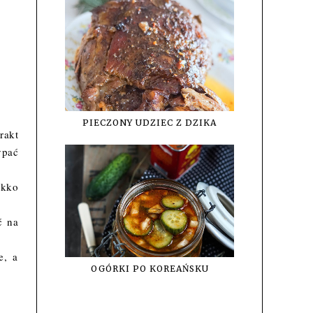
PIECZONY UDZIEC Z DZIKA
rakt
ypać
ekko
ć na
e, a
OGÓRKI PO KOREAŃSKU