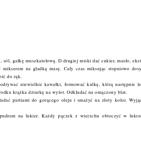
sól, gałkę muszkatołową. D drugiej miski dać cukier, masło, ekst
eć mikserem na gładką masę. Cały czas miksując stopniowo dos
epić do rąk.
odrywać niewielkie kawałki, formować kulkę, którą następnie l
rodku krążka dziurkę na wylot. Odkładać na omączony blat.
adać partiami do gorącego oleju i smażyć na złoty kolor. Wyją
drem na lukier. Każdy pączek z wierzchu obtoczyć w lukrz