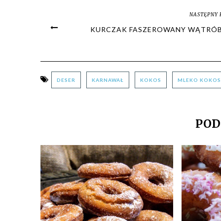
NASTĘPNY 
KURCZAK FASZEROWANY WĄTRÓ
DESER
KARNAWAŁ
KOKOS
MLEKO KOKO
POD