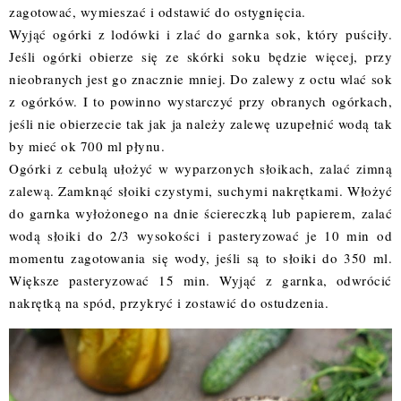
zagotować, wymieszać i odstawić do ostygnięcia.
Wyjąć ogórki z lodówki i zlać do garnka sok, który puściły.
Jeśli ogórki obierze się ze skórki soku będzie więcej, przy
nieobranych jest go znacznie mniej. Do zalewy z octu wlać sok
z ogórków. I to powinno wystarczyć przy obranych ogórkach,
jeśli nie obierzecie tak jak ja należy zalewę uzupełnić wodą tak
by mieć ok 700 ml płynu.
Ogórki z cebulą ułożyć w wyparzonych słoikach, zalać zimną
zalewą. Zamknąć słoiki czystymi, suchymi nakrętkami. Włożyć
do garnka wyłożonego na dnie ściereczką lub papierem, zalać
wodą słoiki do 2/3 wysokości i pasteryzować je 10 min od
momentu zagotowania się wody, jeśli są to słoiki do 350 ml.
Większe pasteryzować 15 min. Wyjąć z garnka, odwrócić
nakrętką na spód, przykryć i zostawić do ostudzenia.