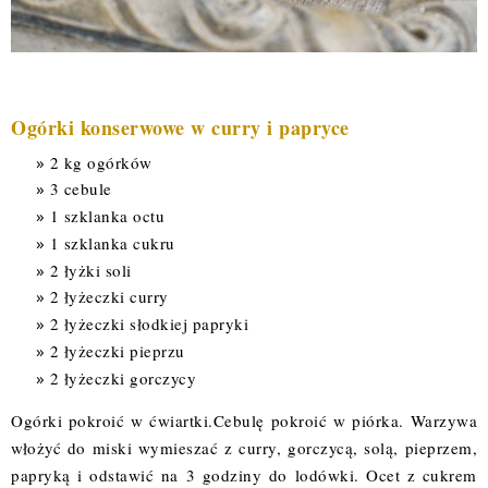
Ogórki konserwowe w curry i papryce
2 kg ogórków
3 cebule
1 szklanka octu
1 szklanka cukru
2 łyżki soli
2 łyżeczki curry
2 łyżeczki słodkiej papryki
2 łyżeczki pieprzu
2 łyżeczki gorczycy
Ogórki pokroić w ćwiartki.Cebulę pokroić w piórka. Warzywa
włożyć do miski wymieszać z curry, gorczycą, solą, pieprzem,
papryką i odstawić na 3 godziny do lodówki. Ocet z cukrem