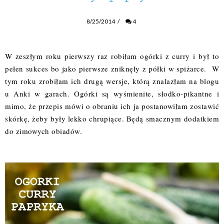
8/25/2014
/
4
W zeszłym roku pierwszy raz robiłam
ogórki z curry
i był to
pełen sukces bo jako pierwsze zniknęły z półki w spiżarce. W
tym roku zrobiłam ich drugą wersje, którą znalazłam na blogu
u
Anki w garach
. Ogórki są wyśmienite, słodko-pikantne i
mimo, że przepis mówi o obraniu ich ja postanowiłam zostawić
skórkę, żeby były lekko chrupiące. Będą smacznym dodatkiem
do zimowych obiadów.