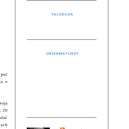
FACEBOOK
OBSERWATORZY
ypać
ka o
woja
k 20
odać
nych