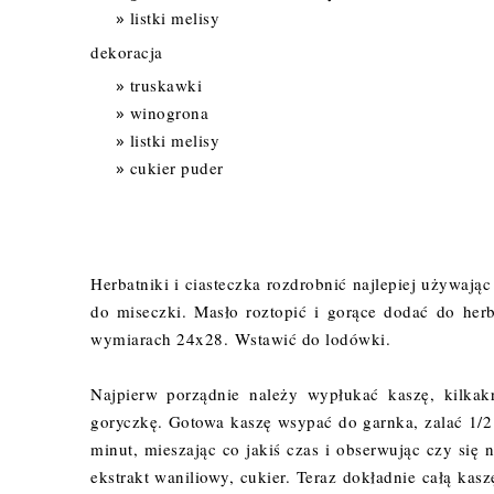
listki melisy
dekoracja
truskawki
winogrona
listki melisy
cukier puder
Herbatniki i ciasteczka rozdrobnić najlepiej używaj
do miseczki. Masło roztopić i gorące dodać do her
wymiarach 24x28.
Wstawić do lodówki.
Najpierw porządnie należy wypłukać kaszę, kilkakr
goryczkę. Gotowa kaszę wsypać do garnka, zalać 1/2
minut, mieszając co jakiś czas i obserwując czy się 
ekstrakt waniliowy, cukier. Teraz dokładnie całą k