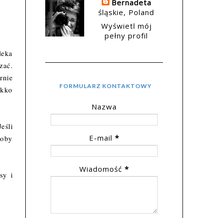
Bernadeta
śląskie, Poland
Wyświetl mój
pełny profil
leka
zać.
rnie
FORMULARZ KONTAKTOWY
ekko
Nazwa
eśli
E-mail
*
łoby
Wiadomość
*
sy i