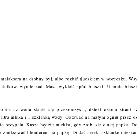
ąc malaksera na drobny pył, albo rozbić tłuczkiem w woreczku. Ws
batników, wymieszać. Masą wykleić spód blaszki.
U mnie blasz
otnie aż woda stanie się przezroczysta, dzięki czemu straci s
 litra mleka i 1 szklanką wody. Gotować na małym ogniu przez o
nie przypala. Kasza będzie miękka, gdy zrobi się z niej papka. D
aszę zmiksować blenderem na papkę. Dodać serek, szklankę miesza