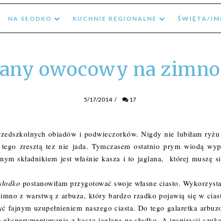
NA SŁODKO
KUCHNIE REGIONALNE
ŚWIĘTA/I
glany owocowy na zimno
5/17/2014
/
17
przedszkolnych obiadów i podwieczorków. Nigdy nie lubiłam ryżu
 tego zresztą tez nie jada. Tymczasem ostatnio prym wiodą wyp
wnym składnikiem jest właśnie kasza i to jaglana, której muszę si
słodko
postanowiłam przygotować swoje własne ciasto. Wykorzyst
zimno z warstwą z arbuza, który bardzo rzadko pojawią się w cias
ć fajnym uzupełnieniem naszego ciasta. Do tego galaretka arbuz
o eksperymentowania z kaszą jaglaną na słodko. A inspiracji szuk