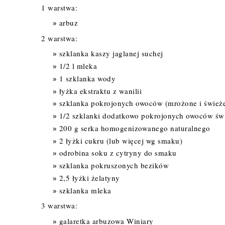
1 warstwa:
arbuz
2 warstwa:
szklanka kaszy jaglanej suchej
1/2 l mleka
1 szklanka wody
łyżka ekstraktu z wanilii
szklanka pokrojonych owoców (mrożone i świeże 
1/2 szklanki dodatkowo pokrojonych owoców świ
200 g serka homogenizowanego naturalnego
2 łyżki cukru (lub więcej wg smaku)
odrobina soku z cytryny do smaku
szklanka pokruszonych bezików
2,5 łyżki żelatyny
szklanka mleka
3 warstwa:
galaretka arbuzowa Winiary