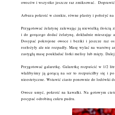
owoców i wszystko jeszcze raz zmiksować. Doprawić
Arbuza pokroić w cienkie, równe plastry i położyć na
Przygotować żelatynę zalewając ją niewielką ilością
i do gorącego dodać żelatynę, dokładnie mieszając 
Dosypać pokrojone owoce i beziki i jeszcze raz o
rozłożyły ale nie rozpadły. Masę wylać na warstwę 
zastygłą masę poukładać listki melisy lub mięty. Dale
Przygotować galaretkę. Galaretkę rozpuścić w 1/2 lit
wlalibyśmy ją gorącą na ser to rozpuściłby się i po
nieestetyczne. Wstawić ciasto ponownie do lodówki do
Owoce umyć, pokroić na kawałki. Na gotowym cieśc
posypać odrobiną cukru pudru.