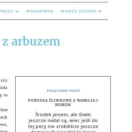
MPREZY
WOLNOWAR
WOKÓŁ KUCHNI
 z arbuzem
 czy
ieki
POLECANY POST
ę tu
POWIDŁA ŚLIWKOWE Z WANILIA I
RUMEM
ałam
Środek jesieni, ale śliwki
tach
jeszcze nadal są, wiec jeśli do
owa,
tej pory nie zrobiliście jeszcze
ałam