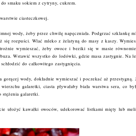
 do smaku sokiem z cytryny, cukrem.
 warstwie ciasteczkowej.
 zimnej wody, żeby przez chwilę napęczniała. Podgrzać szklankę m
aż się rozpuści. Wlać mleko z żelatyną do masy z kaszy. Wymies
strożnie wymieszać, żeby owoce i beziki się w masie równomie
arbuza. Wstawić wszystko do lodówki, gdzie masa zastygnie. Na l
j schłodzić do całkowitego zastygnięcia.
ra gorącej wody, dokładnie wymieszać i poczekać aż przestygną. J
 wierzchu galaretki, ciasta pływałaby biała warstwa sera, co by
 stężenia galaretki.
ie ułożyć kawałki owoców, udekorować listkami mięty lub meli