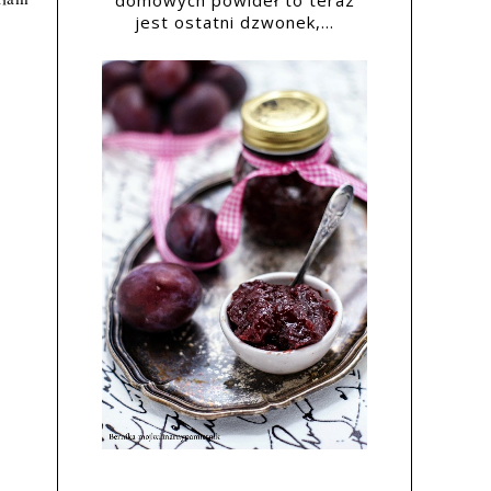
domowych powideł to teraz
jest ostatni dzwonek,...