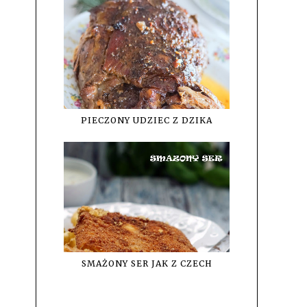
PIECZONY UDZIEC Z DZIKA
SMAŻONY SER JAK Z CZECH