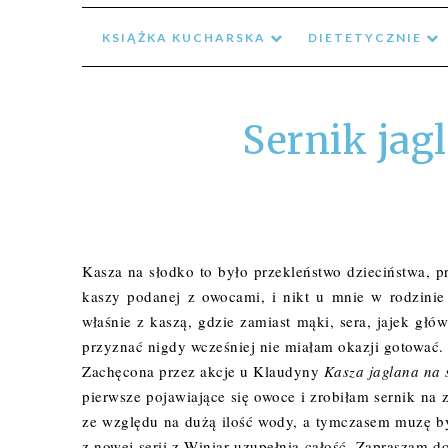
KSIĄŻKA KUCHARSKA
DIETETYCZNIE
Sernik ja
Kasza na słodko to było przekleństwo dzieciństwa, 
kaszy podanej z owocami, i nikt u mnie w rodzinie
właśnie z kaszą, gdzie zamiast mąki, sera, jajek głó
przyznać nigdy wcześniej nie miałam okazji gotować.
Zachęcona przez akcje u Klaudyny
Kasza jaglana na 
pierwsze pojawiające się owoce i zrobiłam sernik na 
ze względu na dużą ilość wody, a tymczasem muzę by
z nowej serii z Winiar uzupełnia całość. Zapraszam d