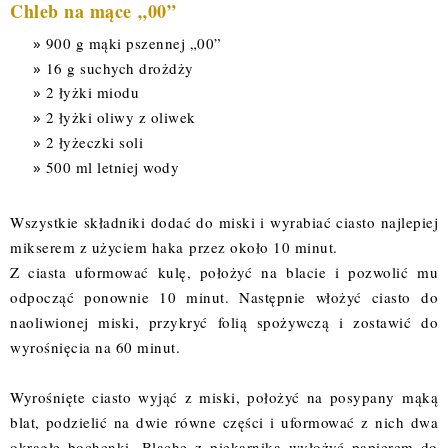
Chleb na mące „00”
900 g mąki pszennej „00”
16 g suchych drożdży
2 łyżki miodu
2 łyżki oliwy z oliwek
2 łyżeczki soli
500 ml letniej wody
Wszystkie składniki dodać do miski i wyrabiać ciasto najlepiej
mikserem z użyciem haka przez około 10 minut.
Z ciasta uformować kulę, położyć na blacie i pozwolić mu
odpocząć ponownie 10 minut. Następnie włożyć ciasto do
naoliwionej miski, przykryć folią spożywczą i zostawić do
wyrośnięcia na 60 minut.
Wyrośnięte ciasto wyjąć z miski, położyć na posypany mąką
blat, podzielić na dwie równe części i uformować z nich dwa
okrągłe bochenki. Blachę z piekarnika wyłożyć papierem do