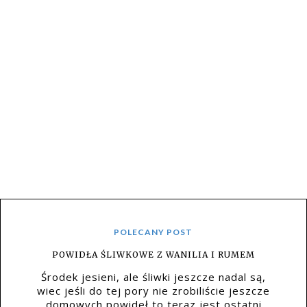
POLECANY POST
POWIDŁA ŚLIWKOWE Z WANILIA I RUMEM
Środek jesieni, ale śliwki jeszcze nadal są,
wiec jeśli do tej pory nie zrobiliście jeszcze
domowych powideł to teraz jest ostatni