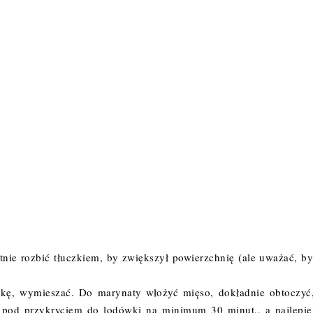
tnie rozbić tłuczkiem, by zwiększył powierzchnię (ale uważać, by
nkę, wymieszać. Do marynaty włożyć mięso, dokładnie obtoczyć
 pod przykryciem do lodówki na minimum 30 minut., a najlepie