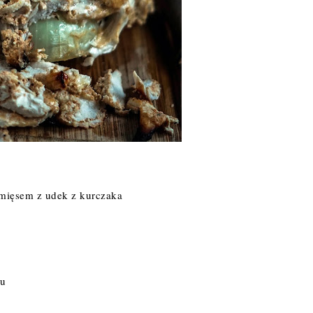
z mięsem z udek z kurczaka
zu