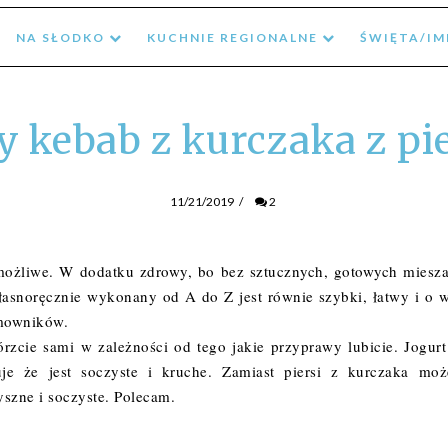
NA SŁODKO
KUCHNIE REGIONALNE
ŚWIĘTA/I
kebab z kurczaka z pi
11/21/2019
/
2
ożliwe. W dodatku zdrowy, bo bez sztucznych, gotowych miesz
asnoręcznie wykonany od A do Z jest równie szybki, łatwy i o w
omowników.
cie sami w zależności od tego jakie przyprawy lubicie. Jogurt
 że jest soczyste i kruche. Zamiast piersi z kurczaka moż
yszne i soczyste. Polecam.