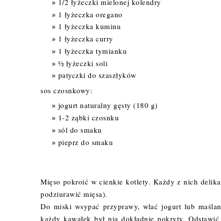
1/2 łyżeczki mielonej kolendry
1 łyżeczka oregano
1 łyżeczka kuminu
1 łyżeczka curry
1 łyżeczka tymianku
½ łyżeczki soli
patyczki do szaszłyków
sos czosnkowy:
jogurt naturalny gęsty (180 g)
1-2 ząbki czosnku
sól do smaku
pieprz do smaku
Mięso pokroić w cienkie kotlety. Każdy z nich delika
podziurawić mięsa).
Do miski wsypać przyprawy, wlać jogurt lub maśla
każdy kawałek był nią dokładnie pokryty. Odstawić