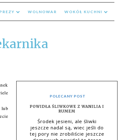
MPREZY
WOLNOWAR
WOKÓŁ KUCHNI
ekarnika
anek
iele
POLECANY POST
POWIDŁA ŚLIWKOWE Z WANILIA I
 lub
RUMEM
ecie
Środek jesieni, ale śliwki
jeszcze nadal są, wiec jeśli do
tej pory nie zrobiliście jeszcze