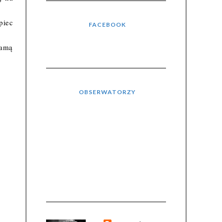
piec
FACEBOOK
samą
OBSERWATORZY