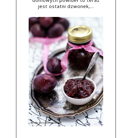
domowych powideł to teraz
jest ostatni dzwonek,...