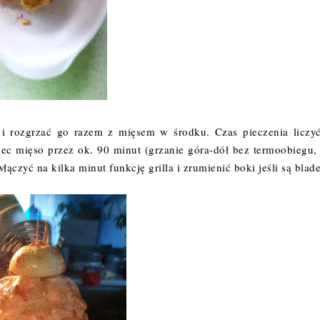
 i rozgrzać go razem z mięsem w środku. Czas pieczenia liczy
piec mięso przez ok. 90 minut (grzanie góra-dół bez termoobiegu,
ączyć na kilka minut funkcję grilla i zrumienić boki jeśli są blad