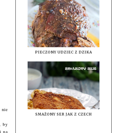
PIECZONY UDZIEC Z DZIKA
 nie
SMAŻONY SER JAK Z CZECH
, by
j na