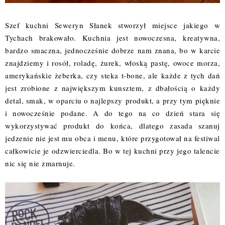
Szef kuchni Seweryn Słanek stworzył miejsce jakiego w
Tychach brakowało. Kuchnia jest nowoczesna, kreatywna,
bardzo smaczna, jednocześnie dobrze nam znana, bo w karcie
znajdziemy i rosół, roladę, żurek, włoską pastę, owoce morza,
amerykańskie żeberka, czy steka t-bone, ale każde z tych dań
jest zrobione z największym kunsztem, z dbałością o każdy
detal, smak, w oparciu o najlepszy produkt, a przy tym pięknie
i nowocześnie podane. A do tego na co dzień stara się
wykorzystywać produkt do końca, dlatego zasada szanuj
jedzenie nie jest mu obca i menu, które przygotował na festiwal
całkowicie je odzwierciedla. Bo w tej kuchni przy jego talencie
nic się nie zmarnuje.