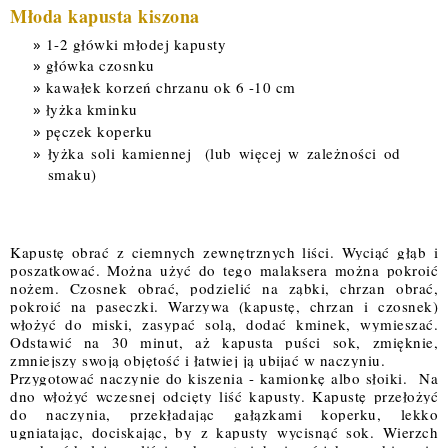
Młoda kapusta kiszona
1-2 główki młodej kapusty
główka czosnku
kawałek korzeń chrzanu ok 6 -10 cm 
łyżka kminku 
pęczek koperku
łyżka soli kamiennej  (lub 
więcej
 w 
zależności
 od 
smaku)
Kapustę obrać z ciemnych zewnętrznych liści. Wyciąć głąb i 
poszatkować. Można użyć do tego malaksera można pokroić 
nożem. Czosnek obrać, podzielić na ząbki, chrzan obrać, 
pokroić na paseczki. Warzywa (kapustę, chrzan i czosnek) 
włożyć do miski,
 zasypać solą, dodać kminek, wymieszać. 
Odstawić na 30 minut, aż kapusta puści sok, zmięknie, 
z
mniejszy swoją objętość i łatwiej ją ubijać w naczyniu. 
Przygotować naczynie do kiszenia - kamionkę albo słoiki.  Na 
dno włożyć wczesnej odcięty liść kapusty. 
Kapustę przełożyć 
do naczynia, przekładając gałązkami koperku, lekko 
ugniatając, dociskając, by z kapusty wycisnąć sok. Wierzch 