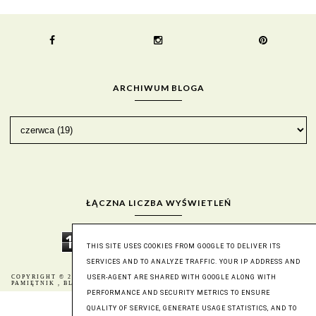
ARCHIWUM BLOGA
ŁĄCZNA LICZBA WYŚWIETLEŃ
1
9
3
0
3
8
5
3
THIS SITE USES COOKIES FROM GOOGLE TO DELIVER ITS
SERVICES AND TO ANALYZE TRAFFIC. YOUR IP ADDRESS AND
USER-AGENT ARE SHARED WITH GOOGLE ALONG WITH
COPYRIGHT © 2016
BERNIKA - MÓJ KULINARNY
BLOG DESIGN:
PAMIĘTNIK
, BLOGGER
KAROGRAFIA.PL
PERFORMANCE AND SECURITY METRICS TO ENSURE
QUALITY OF SERVICE, GENERATE USAGE STATISTICS, AND TO