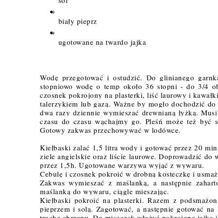
sól
biały pieprz
ugotowane na twardo jajka
Wodę przegotować i ostudzić. Do glinianego garnka
stopniowo wodę o temp 
około
 36 stopni - do 3/4 ob
czosnek pokrojony na plasterki, liść laurowy i kawał
talerzykiem lub gazą. Ważne by mogło dochodzić do śr
dwa razy dziennie wymieszać drewnianą łyżką. Musi 
czasu do czasu wąchajmy go. Pleśń może też być 
Gotowy zakwas przechowywać w lodówce. 
Kiełbaski zalać 1,5 litra wody i gotować przez 20 mi
zi
ele angielskie oraz liście laurowe. Doprowadzić do
przez 1,5h. Ugotowane warzywa 
wyjąć
 z wywaru. 
Cebulę i czosnek pokroić w drobną kosteczkę i usmażyć
Zakwas wymieszać z maślanką, a następnie zahart
maślanką do wywaru, ciągle mieszając.
Kiełbaski 
pokroić
 na 
plasterki
. Razem z podsmażoną
pieprzem i solą. 
Zagotować, a następnie gotować na
trochę chrzanu. Do miseczek włożyć pokrojone jajka i