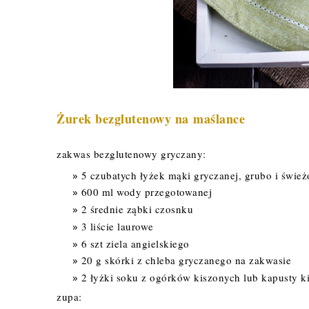
Żurek bezglutenowy na maślance
zakwas bezglutenowy gryczany:
5 czubatych łyżek mąki gryczanej, grubo i śwież
600 ml wody przegotowanej
2 średnie ząbki czosnku
3 liście laurowe
6 szt ziela angielskiego
20 g skórki z chleba gryczanego na zakwasie
2 łyżki soku z ogórków kiszonych lub kapusty k
zupa: