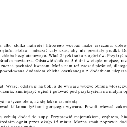
 albo słoika najlepiej litrowego wsypać mąkę gryczaną, dolewa
jętości słoika - mieszać cały czas, aby nie powstały grudki. Do
ki chleba bezglutenowego. Wlać 2 
łyżki
 soku z ogórków. Przykryć sł
odka powietrze. Odstawić słoik na 5-6 dni w ciepłe miejsce, raz 
zacząć pachnieć kwasem. Może nam też zacząć pleśnieć, dlatego
spowodowana dodaniem chleba oszukanego z dodatkiem ulepszac
nut. Wyjąć, odstawić na bok, a do wywaru włożyć obraną włoszczyz
 wrzenia, zmniejszyć ogień i gotować pod przykryciem na małym og
 na łyżce oleju, aż się lekko zrumienią. 
ować kilkoma łyżkami gorącego wywaru. Powoli wlewać zakwa
 cebulą dodać do zupy. Przyprawić majerankiem, cząbrem, bia
 średnim ogniu przez około 15 minut. Można smak poprawić doda
 wlać porcje żurku. 