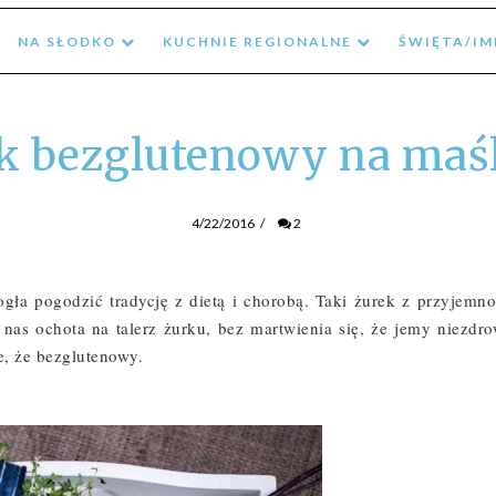
NA SŁODKO
KUCHNIE REGIONALNE
ŚWIĘTA/I
k bezglutenowy na maś
4/22/2016
/
2
ła pogodzić tradycję z dietą i chorobą. Taki żurek z przyjemnoś
as ochota na talerz żurku, bez martwienia się, że jemy niezdrow
ze, że bezglutenowy.