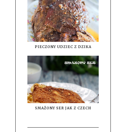
PIECZONY UDZIEC Z DZIKA
SMAŻONY SER JAK Z CZECH