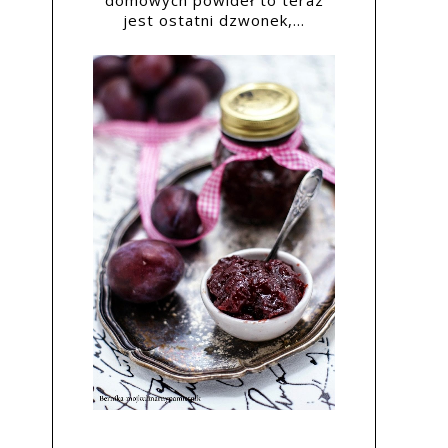
domowych powideł to teraz
jest ostatni dzwonek,...