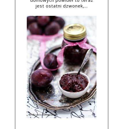
domowych powideł to teraz
jest ostatni dzwonek,...