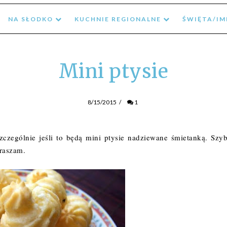
NA SŁODKO
KUCHNIE REGIONALNE
ŚWIĘTA/I
Mini ptysie
8/15/2015
/
1
czególnie jeśli to będą mini ptysie nadziewane śmietanką. Szyb
praszam.