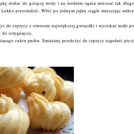
ąkę dodać do gorącej wody i na średnim ogniu mieszać tak długo
. Lekko przestudzić. Wbić po jednym jajku ciągle mieszając miks
żyć do szprycy z otworem największej gwiazdki i wyciskać małe po
 do ostygnięcia.
sianego cukru pudru. Śmietanę przełożyć do szprycy napełnić ptys