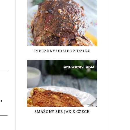
PIECZONY UDZIEC Z DZIKA
SMAŻONY SER JAK Z CZECH