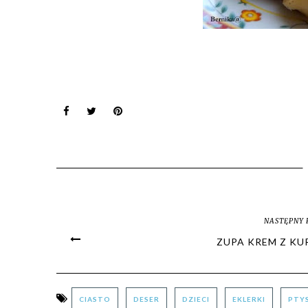
NASTĘPNY 
ZUPA KREM Z KU
CIASTO
DESER
DZIECI
EKLERKI
PTYS