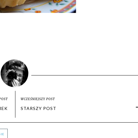
POST
WCZEŚNIEJSZY POST
REK
STARSZY POST
IE