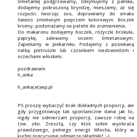
śmietankę podgrzewamy, zdejmujemy z palnika,
dodajemy pokruszoną bryndzę, mieszamy, aż się
rozpuści tworząc sos, doprawiamy do smaku
świeżo zmielonym pieprzem kolorowym. Boczek
kroimy, podsmażamy na patelni do zrumienienia.
Do makaronu dodajemy boczek, różyczki brokuła,
paprykę, zalewamy sosem śmietanowym.
Zapiekamy w piekarniku. Podajemy z posiekaną
natką pietruszki lub czosnkiem niedzwiedzim i
orzechami włoskimi.
pozdrawiam
h_anka
h_anka(at)wp.pl
PS proszę wybaczyć brak dokładnych proporcji, ale
gdy przygotowuję tak spontaniczne dania jak to,
nigdy nie odmierzam proporcji, zawsze robię na
tzw. oko. Zresztą, czy ktoś sobie wyobraża
prawdziwego, pełnego energii Włocha, który w
kuchni precyzyjnie odmierza składniki? ;-)