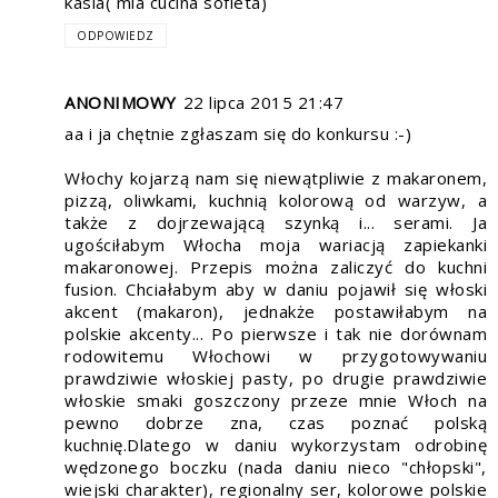
kasia( mia cucina sofieta)
ODPOWIEDZ
ANONIMOWY
22 lipca 2015 21:47
aa i ja chętnie zgłaszam się do konkursu :-)
Włochy kojarzą nam się niewątpliwie z makaronem,
pizzą, oliwkami, kuchnią kolorową od warzyw, a
także z dojrzewającą szynką i... serami. Ja
ugościłabym Włocha moja wariacją zapiekanki
makaronowej. Przepis można zaliczyć do kuchni
fusion. Chciałabym aby w daniu pojawił się włoski
akcent (makaron), jednakże postawiłabym na
polskie akcenty... Po pierwsze i tak nie dorównam
rodowitemu Włochowi w przygotowywaniu
prawdziwie włoskiej pasty, po drugie prawdziwie
włoskie smaki goszczony przeze mnie Włoch na
pewno dobrze zna, czas poznać polską
kuchnię.Dlatego w daniu wykorzystam odrobinę
wędzonego boczku (nada daniu nieco "chłopski",
wiejski charakter), regionalny ser, kolorowe polskie