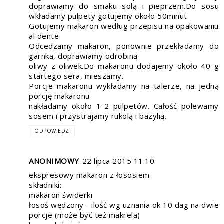
doprawiamy do smaku solą i pieprzem.Do sosu
wkładamy pulpety gotujemy około 50minut
Gotujemy makaron według przepisu na opakowaniu
al dente
Odcedzamy makaron, ponownie przekładamy do
garnka, doprawiamy odrobiną
oliwy z oliwek.Do makaronu dodajemy około 40 g
startego sera, mieszamy.
Porcje makaronu wykładamy na talerze, na jedną
porcję makaronu
nakładamy około 1-2 pulpetów. Całość polewamy
sosem i przystrajamy rukolą i bazylią.
ODPOWIEDZ
ANONIMOWY
22 lipca 2015 11:10
ekspresowy makaron z łososiem
składniki:
makaron świderki
łosoś wędzony - ilość wg uznania ok 10 dag na dwie
porcje (może być też makrela)