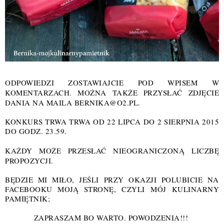
ODPOWIEDZI ZOSTAWIAJCIE POD WPISEM W
KOMENTARZACH. MOŻNA TAKŻE PRZYSŁAĆ ZDJĘCIE
DANIA NA MAILA BERNIKA@O2.PL.
KONKURS TRWA TRWA OD 2
2 LIPCA DO 2 SIERPNIA 2015
DO GODZ. 23.59.
KAŻDY MOŻE PRZESŁAĆ NIEOGRANICZONĄ LICZBĘ
PROPOZYCJI.
BĘDZIE MI MIŁO, JEŚLI PRZY OKAZJI POLUBICIE NA
FACEBOOKU MOJĄ STRONĘ, CZYLI
MÓJ KULINARNY
PAMIĘTNIK;
ZAPRASZAM BO WARTO. POWODZENIA!!!