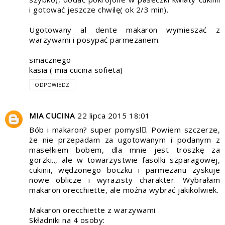
i gotować jeszcze chwilę( ok 2/3 min).
Ugotowany al dente makaron wymieszać z
warzywami i posypać parmezanem.
smacznego
kasia ( mia cucina sofieta)
ODPOWIEDZ
MIA CUCINA
22 lipca 2015 18:01
Bób i makaron? super pomysl. Powiem szczerze,
że nie przepadam za ugotowanym i podanym z
masełkiem bobem, dla mnie jest troszkę za
gorzki.., ale w towarzystwie fasolki szparagowej,
cukinii, wędzonego boczku i parmezanu zyskuje
nowe oblicze i wyrazisty charakter. Wybrałam
makaron orecchiette, ale można wybrać jakikolwiek.
Makaron orecchiette z warzywami
Składniki na 4 osoby: