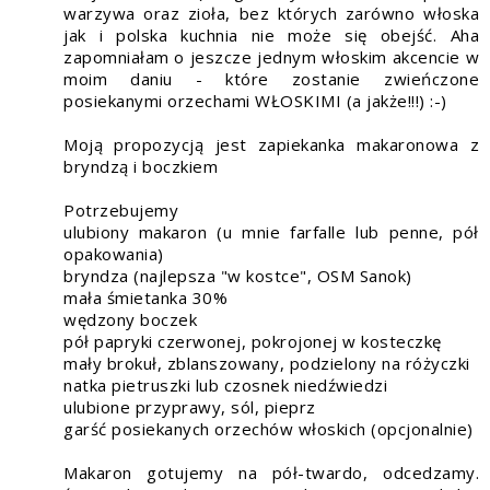
warzywa oraz zioła, bez których zarówno włoska
jak i polska kuchnia nie może się obejść. Aha
zapomniałam o jeszcze jednym włoskim akcencie w
moim daniu - które zostanie zwieńczone
posiekanymi orzechami WŁOSKIMI (a jakże!!!) :-)
Moją propozycją jest zapiekanka makaronowa z
bryndzą i boczkiem
Potrzebujemy
ulubiony makaron (u mnie farfalle lub penne, pół
opakowania)
bryndza (najlepsza "w kostce", OSM Sanok)
mała śmietanka 30%
wędzony boczek
pół papryki czerwonej, pokrojonej w kosteczkę
mały brokuł, zblanszowany, podzielony na różyczki
natka pietruszki lub czosnek niedźwiedzi
ulubione przyprawy, sól, pieprz
garść posiekanych orzechów włoskich (opcjonalnie)
Makaron gotujemy na pół-twardo, odcedzamy.