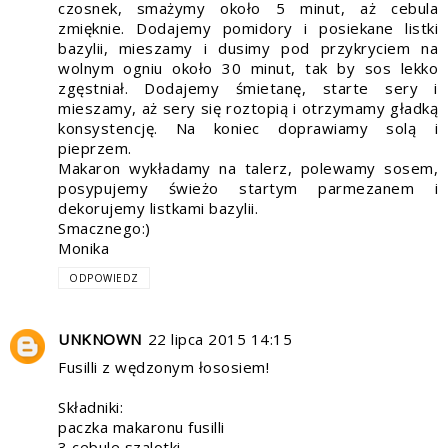
czosnek, smażymy około 5 minut, aż cebula
zmięknie. Dodajemy pomidory i posiekane listki
bazylii, mieszamy i dusimy pod przykryciem na
wolnym ogniu około 30 minut, tak by sos lekko
zgęstniał. Dodajemy śmietanę, starte sery i
mieszamy, aż sery się roztopią i otrzymamy gładką
konsystencję. Na koniec doprawiamy solą i
pieprzem.
Makaron wykładamy na talerz, polewamy sosem,
posypujemy świeżo startym parmezanem i
dekorujemy listkami bazylii.
Smacznego:)
Monika
ODPOWIEDZ
UNKNOWN
22 lipca 2015 14:15
Fusilli z wędzonym łososiem!
Składniki:
paczka makaronu fusilli
3 cebule szalotki