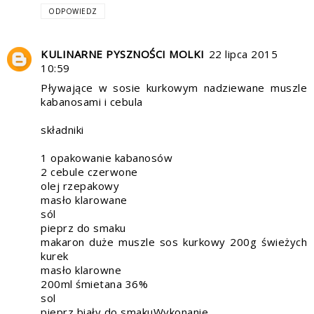
ODPOWIEDZ
KULINARNE PYSZNOŚCI MOLKI
22 lipca 2015
10:59
Pływające w sosie kurkowym nadziewane muszle
kabanosami i cebula
składniki
1 opakowanie kabanosów
2 cebule czerwone
olej rzepakowy
masło klarowane
sól
pieprz do smaku
makaron duże muszle sos kurkowy 200g świeżych
kurek
masło klarowne
200ml śmietana 36%
sol
pieprz biały do smakuWykonanie