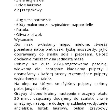
· Liście laurowe
olej rzepakowy
· 40g sera parmezan
· 500g makaronu ze szpinakiem pappardelle
· Rukola.
· Oliwa z oliwek
Wykonanie
.Do miski wkładamy mięso mielone, ,świeżą
posiekaną natkę pietruszki, łyżkę musztardy, jajko
doprawiamy do smaku solą i pieprzem. Całość
dokładnie mieszamy na jednolitą masę.
Robimy nie duże kulki.Rozgrzewamy patelnię,
wlewamy olej następnie kładziemy pulpety i
obsmażamy z każdej strony.Przesmażone pulpety
wykładamy na talerz.
Na oleju na którym smażyliśmy pulpety szklimy
pokrojoną szalotkę.
Grzyby drobno kroimy następnie moczymy około
30 minut osączamy dodajemy do szalotki chwilę
smażymy, następnie dodajemy szklankę wody, ziele
angielskie, listek laurowy, bulion grzybowy