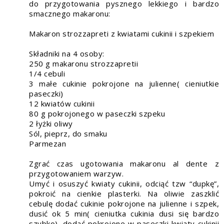
do przygotowania pysznego lekkiego i bardzo
smacznego makaronu:
Makaron strozzapreti z kwiatami cukinii i szpekiem
Składniki na 4 osoby:
250 g makaronu strozzapretii
1/4 cebuli
3 małe cukinie pokrojone na julienne( cieniutkie
paseczki)
12 kwiatów cukinii
80 g pokrojonego w paseczki szpeku
2 łyżki oliwy
Sól, pieprz, do smaku
Parmezan
Zgrać czas ugotowania makaronu al dente z
przygotowaniem warzyw.
Umyć i osuszyć kwiaty cukinii, odciąć tzw “dupkę”,
pokroić na cienkie plasterki. Na oliwie zaszklić
cebulę dodać cukinie pokrojone na julienne i szpek,
dusić ok 5 min( cieniutka cukinia dusi się bardzo
szybko), dodać pokrojone w paseczki kwiaty cukinii