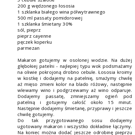
200 g wędzonego łososia
1 szklanka białego wina półwytrawnego
500 ml passaty pomidorowej
1 szklanka śmietany 30%
sól, pieprz
pieprz cayenne
pęczek koperku
parmezan
Makaron gotujemy w osolonej wodzie. Na dużej
głębokiej patelni - najlepiej typu wok podsmażamy
na oliwie pokrojoną drobno cebule. Łososia kroimy
w kostkę i dodajemy na patelnię, smażymy chwilę
aż mięso zmieni kolor na blado różowy, następnie
wlewamy wino i podgrzewamy aż wino odparuje.
Dodajemy passatę, zmniejszamy ogień pod
patelnią i gotujemy całość około 15 minut.
Następnie dodajemy śmietanę, przyprawy i jeszcze
chwilę gotujemy.
Do tak przygotowanego sosu dodajemy
ugotowany makaron i wszystko dokładnie łączymy.
Na koniec można dodać jeszcze odrobinę pieprzu