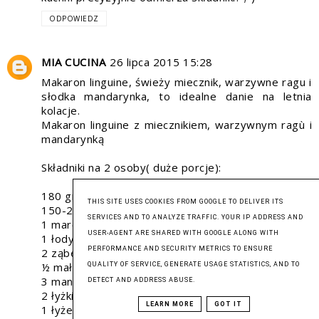
ODPOWIEDZ
MIA CUCINA
26 lipca 2015 15:28
Makaron linguine, świeży miecznik, warzywne ragu i
słodka mandarynka, to idealne danie na letnia
kolacje.
Makaron linguine z miecznikiem, warzywnym ragù i
mandarynką
Składniki na 2 osoby( duże porcje):
180 gr makaronu ( u mnie linguine)
THIS SITE USES COOKIES FROM GOOGLE TO DELIVER ITS
150-200 g świeżego miecznika
SERVICES AND TO ANALYZE TRAFFIC. YOUR IP ADDRESS AND
1 marchewka
USER-AGENT ARE SHARED WITH GOOGLE ALONG WITH
1 łodyga selera
PERFORMANCE AND SECURITY METRICS TO ENSURE
2 ząbek czosnku
½ małej cebuli
QUALITY OF SERVICE, GENERATE USAGE STATISTICS, AND TO
3 mandarynki + otarta skórka z jednej
DETECT AND ADDRESS ABUSE.
2 łyżki oliwy z oliwek
LEARN MORE
GOT IT
1 łyżeczka natki pietruszki