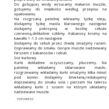
Do gotującej wody wrzucamy makaron muszle,
gotujemy do miękkości według przepisu na
opakowaniu.
Na rozgrzaną patelnię wlewamy łyżkę oleju,
dodajemy łyżkę masła klarownego następnie
dodajemy pokrojoną w kostkę cebule
czerwoną,delikatnie szklimy. Kabanosy kroimy na
kawałki 1-1.5 cm następnie
dodajemy do cebuli przez chwilę smażymy razem.
Doprawiamy do smaku. Gorące muszle nadziewany
farszem z kabanosów i cebuli.
Sos kurkowy
Kurki dokładnie oczyszczamy, płuczemy. Na
patelnię wkładamy sklarowane masło,
rozgrzewamy wkładamy kurki smażymy kilka minut
pod koniec dodajemy śmietanę,redukujemy
doprawiamy do smaku sola i pierzem Na talerzu
wkładamy kurki z sosem na którym układamy
nadziewane muszle.
ODPOWIEDZ