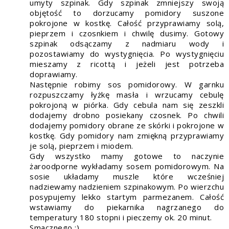
umyty szpinak. Gdy szpinak zmniejszy swoją
objętość to dorzucamy pomidory suszone
pokrojone w kostkę. Całość przyprawiamy solą,
pieprzem i czosnkiem i chwilę dusimy. Gotowy
szpinak odsączamy z nadmiaru wody i
pozostawiamy do wystygnięcia. Po wystygnięciu
mieszamy z ricottą i jeżeli jest potrzeba
doprawiamy.
Następnie robimy sos pomidorowy. W garnku
rozpuszczamy łyżkę masła i wrzucamy cebulę
pokrojoną w piórka. Gdy cebula nam się zeszkli
dodajemy drobno posiekany czosnek. Po chwili
dodajemy pomidory obrane ze skórki i pokrojone w
kostkę. Gdy pomidory nam zmiękną przyprawiamy
je solą, pieprzem i miodem.
Gdy wszystko mamy gotowe to naczynie
żaroodporne wykładamy sosem pomidorowym. Na
sosie układamy muszle które wcześniej
nadziewamy nadzieniem szpinakowym. Po wierzchu
posypujemy lekko startym parmezanem. Całość
wstawiamy do piekarnika nagrzanego do
temperatury 180 stopni i pieczemy ok. 20 minut.
Smacznego :)