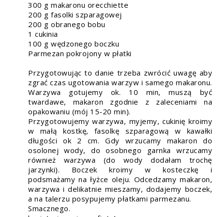
300 g makaronu orecchiette
200 g fasolki szparagowej
200 g obranego bobu
1 cukinia
100 g wędzonego boczku
Parmezan pokrojony w płatki
Przygotowując to danie trzeba zwrócić uwagę aby
zgrać czas ugotowania warzyw i samego makaronu.
Warzywa gotujemy ok. 10 min, muszą być
twardawe, makaron zgodnie z zaleceniami na
opakowaniu (mój 15-20 min).
Przygotowujemy warzywa, myjemy, cukinię kroimy
w małą kostkę, fasolkę szparagową w kawałki
długości ok 2 cm. Gdy wrzucamy makaron do
osolonej wody, do osobnego garnka wrzucamy
również warzywa (do wody dodałam trochę
jarzynki). Boczek kroimy w kosteczkę i
podsmażamy na łyżce oleju. Odcedzamy makaron,
warzywa i delikatnie mieszamy, dodajemy boczek,
a na talerzu posypujemy płatkami parmezanu.
Smacznego.