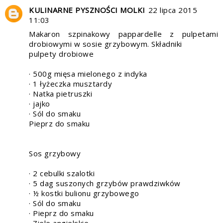
KULINARNE PYSZNOŚCI MOLKI
22 lipca 2015
11:03
Makaron szpinakowy pappardelle z pulpetami
drobiowymi w sosie grzybowym. Składniki
pulpety drobiowe
· 500g mięsa mielonego z indyka
· 1 łyżeczka musztardy
· Natka pietruszki
· jajko
· Sól do smaku
Pieprz do smaku
Sos grzybowy
· 2 cebulki szalotki
· 5 dag suszonych grzybów prawdziwków
· ½ kostki bulionu grzybowego
· Sól do smaku
· Pieprz do smaku
· Ziele angielskie