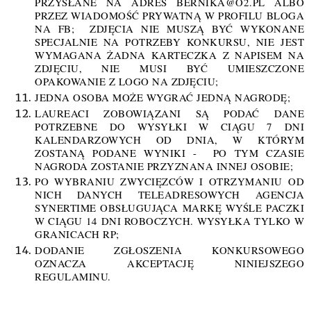
PRZYSŁANE NA ADRES BERNIKA@O2.PL ALBO
PRZEZ WIADOMOŚĆ PRYWATNĄ W PROFILU BLOGA
NA FB; ZDJĘCIA NIE MUSZĄ BYĆ WYKONANE
SPECJALNIE NA POTRZEBY KONKURSU, NIE JEST
WYMAGANA ŻADNA KARTECZKA Z NAPISEM NA
ZDJĘCIU, NIE MUSI BYĆ UMIESZCZONE
OPAKOWANIE Z LOGO NA ZDJĘCIU;
JEDNA OSOBA MOŻE WYGRAĆ JEDNĄ NAGRODĘ;
LAUREACI ZOBOWIĄZANI SĄ PODAĆ DANE
POTRZEBNE DO WYSYŁKI W CIĄGU 7 DNI
KALENDARZOWYCH OD DNIA, W KTÓRYM
ZOSTANĄ PODANE WYNIKI - PO TYM CZASIE
NAGRODA ZOSTANIE PRZYZNANA INNEJ OSOBIE;
PO WYBRANIU ZWYCIĘZCÓW I OTRZYMANIU OD
NICH DANYCH TELEADRESOWYCH AGENCJA
SYNERTIME OBSŁUGUJĄCA MARKĘ WYŚLE PACZKI
W CIĄGU 14 DNI ROBOCZYCH. WYSYŁKA TYLKO W
GRANICACH RP;
DODANIE ZGŁOSZENIA KONKURSOWEGO
OZNACZA AKCEPTACJĘ NINIEJSZEGO
REGULAMINU.