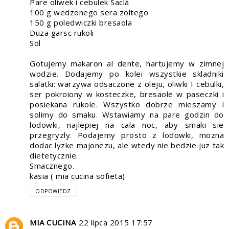
Pare oliwek i cebulek Saclà
100 g wedzonego sera zoltego
150 g poledwiczki bresaola
Duza garsc rukoli
Sol
Gotujemy makaron al dente, hartujemy w zimnej
wodzie. Dodajemy po kolei wszystkie skladniki
salatki: warzywa odsaczone z oleju, oliwki I cebulki,
ser pokroiony w kosteczke, bresaole w paseczki i
posiekana rukole. Wszystko dobrze mieszamy i
solimy do smaku. Wstawiamy na pare godzin do
lodowki, najlepiej na cala noc, aby smaki sie
przegryzly. Podajemy prosto z lodowki, mozna
dodac lyzke majonezu, ale wtedy nie bedzie juz tak
dietetycznie.
Smacznego.
kasia ( mia cucina sofieta)
ODPOWIEDZ
MIA CUCINA
22 lipca 2015 17:57