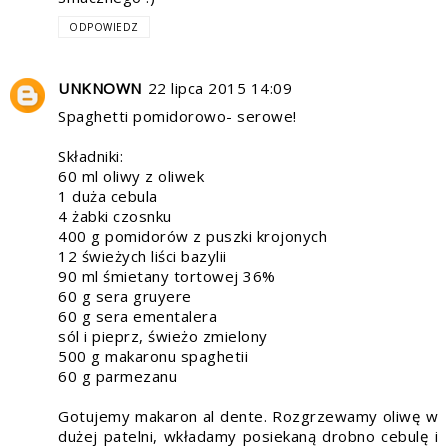
ODPOWIEDZ
UNKNOWN
22 lipca 2015 14:09
Spaghetti pomidorowo- serowe!
Składniki:
60 ml oliwy z oliwek
1 duża cebula
4 żabki czosnku
400 g pomidorów z puszki krojonych
12 świeżych liści bazylii
90 ml śmietany tortowej 36%
60 g sera gruyere
60 g sera ementalera
sól i pieprz, świeżo zmielony
500 g makaronu spaghetii
60 g parmezanu
Gotujemy makaron al dente. Rozgrzewamy oliwę w
dużej patelni, wkładamy posiekaną drobno cebulę i