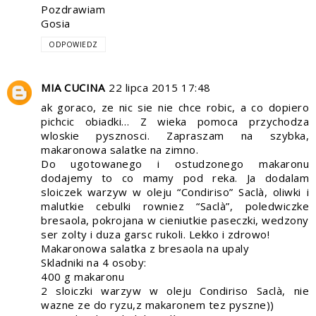
Pozdrawiam
Gosia
ODPOWIEDZ
MIA CUCINA
22 lipca 2015 17:48
ak goraco, ze nic sie nie chce robic, a co dopiero
pichcic obiadki… Z wieka pomoca przychodza
wloskie pysznosci. Zapraszam na szybka,
makaronowa salatke na zimno.
Do ugotowanego i ostudzonego makaronu
dodajemy to co mamy pod reka. Ja dodalam
sloiczek warzyw w oleju “Condiriso” Saclà, oliwki i
malutkie cebulki rowniez “Saclà”, poledwiczke
bresaola, pokrojana w cieniutkie paseczki, wedzony
ser zolty i duza garsc rukoli. Lekko i zdrowo!
Makaronowa salatka z bresaola na upaly
Skladniki na 4 osoby:
400 g makaronu
2 sloiczki warzyw w oleju Condiriso Saclà, nie
wazne ze do ryzu,z makaronem tez pyszne))