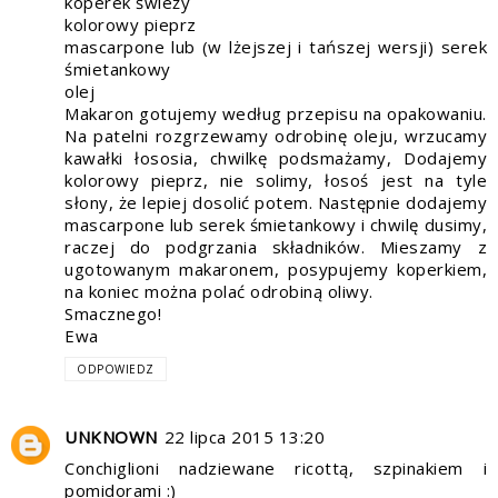
koperek świeży
kolorowy pieprz
mascarpone lub (w lżejszej i tańszej wersji) serek
śmietankowy
olej
Makaron gotujemy według przepisu na opakowaniu.
Na patelni rozgrzewamy odrobinę oleju, wrzucamy
kawałki łososia, chwilkę podsmażamy, Dodajemy
kolorowy pieprz, nie solimy, łosoś jest na tyle
słony, że lepiej dosolić potem. Następnie dodajemy
mascarpone lub serek śmietankowy i chwilę dusimy,
raczej do podgrzania składników. Mieszamy z
ugotowanym makaronem, posypujemy koperkiem,
na koniec można polać odrobiną oliwy.
Smacznego!
Ewa
ODPOWIEDZ
UNKNOWN
22 lipca 2015 13:20
Conchiglioni nadziewane ricottą, szpinakiem i
pomidorami :)