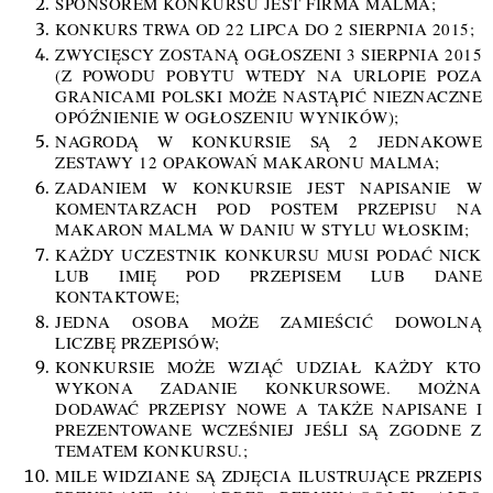
SPONSOREM KONKURSU JEST FIRMA
MALMA
;
KONKURS TRWA OD 22 LIPCA DO 2 SIERPNIA 2015;
ZWYCIĘSCY ZOSTANĄ OGŁOSZENI 3 SIERPNIA 2015
(Z POWODU POBYTU WTEDY NA URLOPIE POZA
GRANICAMI POLSKI MOŻE NASTĄPIĆ NIEZNACZNE
OPÓŹNIENIE W OGŁOSZENIU WYNIKÓW);
NAGRODĄ W KONKURSIE SĄ 2 JEDNAKOWE
ZESTAWY 12 OPAKOWAŃ MAKARONU MALMA;
ZADANIEM W KONKURSIE JEST NAPISANIE W
KOMENTARZACH POD POSTEM PRZEPISU NA
MAKARON MALMA W DANIU W STYLU WŁOSKIM;
KAŻDY UCZESTNIK KONKURSU MUSI PODAĆ NICK
LUB IMIĘ POD PRZEPISEM LUB DANE
KONTAKTOWE;
JEDNA OSOBA MOŻE ZAMIEŚCIĆ DOWOLNĄ
LICZBĘ PRZEPISÓW;
KONKURSIE MOŻE WZIĄĆ UDZIAŁ KAŻDY KTO
WYKONA ZADANIE KONKURSOWE. MOŻNA
DODAWAĆ PRZEPISY NOWE A TAKŻE NAPISANE I
PREZENTOWANE WCZEŚNIEJ JEŚLI SĄ ZGODNE Z
TEMATEM KONKURSU.;
MILE WIDZIANE SĄ ZDJĘCIA ILUSTRUJĄCE PRZEPIS