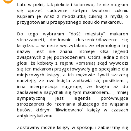
Lato w pelni, tak pieknie i kolorowo, że nie mogłam
się oprzeć cudownie żółtym kwiatom cukinii.
Kupiłam je wraz z młodziutką cukinią z myślą o
przygotowaniu przepysznego sosu do makaronu.
Do tego wybrałam “dość mięsisty” makaron
strozzapreti, dosłownie duszenie/dlawienie się
księdza. … w necie wyczytałam, że etymologia tej
nazwy jest nie znana. Istnieje kilka legend
związanych z jej pochodzeniem. Otórz jedna z nich
głosi, że kobiety z rejonu Romania( skąd wywodzi
się ten makaron) przygotowywały go specjalnie dla
miejscowych księży, a ich mężowie żywili szczerą
nadzieję, ze owi księża zadławią się posiłkiem…,
inna interpretacja sugeruje, że księża aż do
zadławienia napychali się tym makaronem… , mniej
sympatyczną jest legenda porównująca
strozzapreti do rzemiania służącego do wiązania
butów, którym “likwidowano” księży w czasach
antyklerykalizmu…
Zostawmy możne księży w spokoju i zabierzmy się