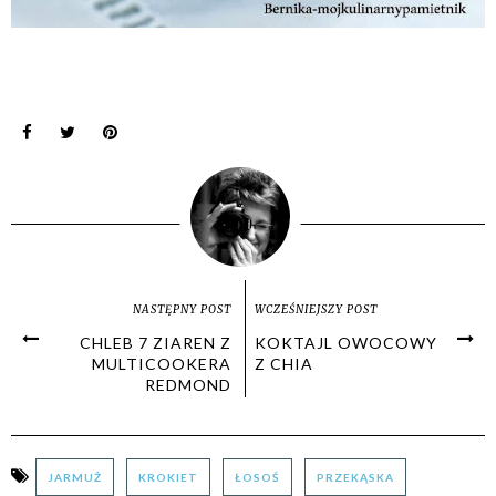
NASTĘPNY POST
WCZEŚNIEJSZY POST
CHLEB 7 ZIAREN Z
KOKTAJL OWOCOWY
MULTICOOKERA
Z CHIA
REDMOND
JARMUŻ
KROKIET
ŁOSOŚ
PRZEKĄSKA