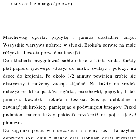
sos chilli z mango (gotowy)
Marchewkę ogórki, paprykę i jarmuż dokładnie umyć.
Wszystkie warzywa pokroić w słupki. Brokuła porwać na małe
różyczki. Łososia porwać na kawałki.
Do składania przygotować sobie miskę z letnią wodą. Każdy
płat papieru ryżowego włożyć do miski, zwilżyć i położyć na
desce do krojenia. Po około 1/2 minuty powinien zrobić się
elastyczny i możemy zacząć składać. Na każdy na środek
nałożyć po kilka pasków ogórka, marchewki, papryki, listek
jarmużu, kawałek brokuła i łososia. Ścisnąć delikatnie i
zawinąć jak krokiety, pamiętając o podwinięciu brzegów. Przed
podaniem można każdy pakiecik przekroić na pół i ułożyć
pionowo.
Do sajgonki podać w miseczkach ulubiony sos. Ja użyłam
gotowego sosu chili z mango oraz zrobiłam drugi mieszając