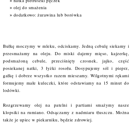
natka pietruszki pęczek
olej do smażenia
dodatkowo: żurawina lub borówka
Bułkę moczymy w mleku, odciskamy. Jedną cebulę siekamy i
przesmażamy na oleju. Do miski dajemy mięso, kajzerkę,
podsmażoną cebule, przeciśnięty czosnek, jajko, część
posiekanej natki, 3 łyżki rosołu. Dosypujemy sól i pieprz,
gałkę i dobrze wszystko razem mieszamy. Wilgotnymi rękami
formujemy małe kuleczki, które odstawiamy na 15 minut do
lodówki.
Rozgrzewamy olej na patelni i partiami smażymy nasze
klopsiki na rumiano. Odsączamy z nadmiaru tłuszczu. Można
także je upiec w piekarniku, będzie zdrowiej.