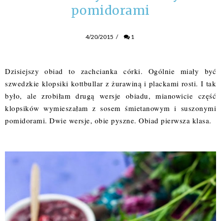
pomidorami
4/20/2015
/
1
Dzisiejszy obiad to zachcianka córki. Ogólnie miały być
szwedzkie klopsiki
kottbullar z żurawiną i plackami rosti
. I tak
było, ale zrobiłam drugą wersje obiadu, mianowicie część
klopsików wymieszałam z sosem śmietanowym i suszonymi
pomidorami. Dwie wersje, obie pyszne. Obiad pierwsza klasa.