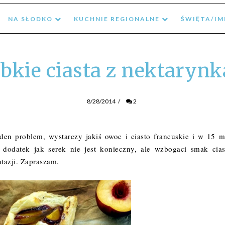
NA SŁODKO
KUCHNIE REGIONALNE
ŚWIĘTA/I
bkie ciasta z nektaryn
8/28/2014
/
2
en problem, wystarczy jakiś owoc i ciasto francuskie i w 15 m
 dodatek jak serek nie jest konieczny, ale wzbogaci smak cias
ntazji. Zapraszam.