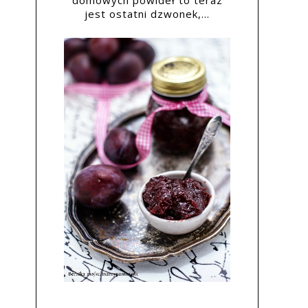
domowych powideł to teraz
jest ostatni dzwonek,...