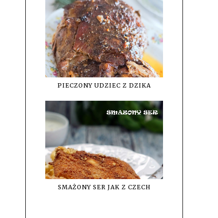
PIECZONY UDZIEC Z DZIKA
SMAŻONY SER JAK Z CZECH