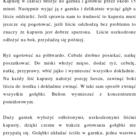
Kapustę w całości włożyć do garnka i gotować przez około 15
minut. Następnie wyjąć ją z garnka i delikatnie wyciąć głąb a
liście oddzielić. Jeśli sprawia nam to trudność to kapusta musi
jeszcze się pogotować, jeśli liście odchodzą bez problemu to
znaczy że kapusta jest dobrze sparzona. Liście uszkodzone
odłożyć na bok, przydadzą się później.
Ryż ugotować na półtwardo. Cebule drobno posiekać, natkę
poszatkować. Do miski włożyć mięso, dodać ryż, cebulę,
natkę, przyprawy, wbić jajko i wymieszać wszystko dokładnie.
Na każdy liść kapusty nałożyć porcję farszu, zawinąć boki
liścia do środka i dokładnie zwinąć. W taki sam sposób zwinąć
wszystkie gołąbki. Bulion wymieszać z koncentratem
pomidorowym.
Duży garnek wyłożyć odłożonymi, uszkodzonymi liśćmi
kapusty, dzięki czemu w trakcie gotowania gołąbki nie
przypalą się. Gołąbki układać ściśle w garnku, jedna warstwa