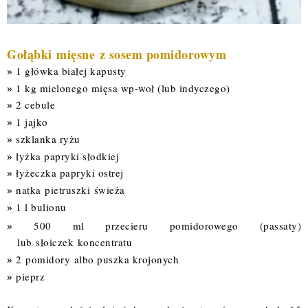
Gołąbki mięsne z sosem pomidorowym
1 główka białej kapusty
1 kg mielonego mięsa wp-woł (lub indyczego)
2 cebule
1 jajko
szklanka ryżu
łyżka papryki słodkiej
łyżeczka papryki ostrej
natka pietruszki
świeża
1 l bulionu
500 ml przecieru pomidorowego (passaty)
lub
słoiczek
koncentratu
2 pomidory albo puszka krojonych
pieprz