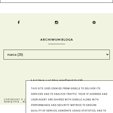
ARCHIWUM BLOGA
ŁĄCZNA LICZBA WYŚWIETLEŃ
THIS SITE USES COOKIES FROM GOOGLE TO DELIVER ITS
SERVICES AND TO ANALYZE TRAFFIC. YOUR IP ADDRESS AND
USER-AGENT ARE SHARED WITH GOOGLE ALONG WITH
COPYRIGHT © 2016
BERNIKA - MÓJ KULINARNY
BLOG DESIGN:
PAMIĘTNIK
, BLOGGER
KAROGRAFIA.PL
PERFORMANCE AND SECURITY METRICS TO ENSURE
QUALITY OF SERVICE, GENERATE USAGE STATISTICS, AND TO