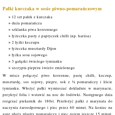
Pałki kurczaka w sosie piwno-pomarańczowym
12 szt pałek z kurczaka
duża pomarańcza
szklanka piwa korzennego
łyżeczka pasty z papryczek chilli (np. hariisa)
2 łyżki keczupu
łyżeczka musztardy Dijon
łyżka sosu sojowego
3 gałązki świeżego tymianku
szczypta pieprzu świeżo zmielonego
W misce połączyć piwo korzenne, pastę chilli, keczup,
musztardę, sos sojowy, pieprz, sok z ½ pomarańczy i liście
tymianku. Włożyć pałki wymieszać dokładnie w marynacie,
przykryć folia i wstawić na noc do lodówki. Następnego dnia
rozgrzać piekarnik do 180st. Przełożyć pałki z marynata do
naczynia żaroodpornego i piec przez 60 minut. Na koniec na
gore ułoży plastry pomarańczy i piec razem jeszcze 15 minut.