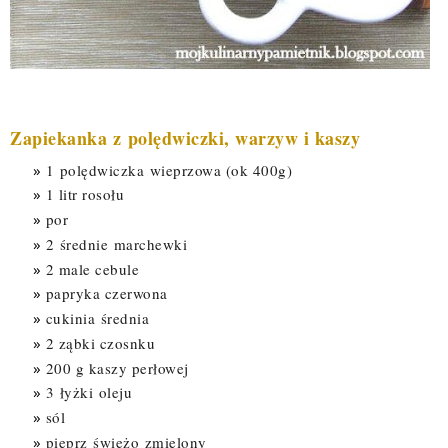
Zapiekanka z polędwiczki, warzyw i kaszy
1
polędwiczka
wieprzowa (ok 400g)
1 litr rosołu
por
2
średnie
marchewki
2 male cebule
papryka czerwona
cukinia
średnia
2 ząbki czosnku
200 g kaszy perłowej
3
łyżki
oleju
sól
pieprz
świeżo
zmielony