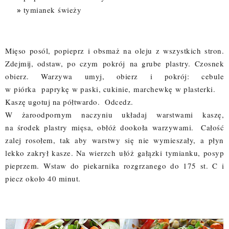
tymianek
świeży
Mięso posól, popieprz i obsmaż na oleju z wszystkich stron.
Zdejmij, odstaw, po czym
pokrój
na grube plastry. Czosnek
obierz. Warzywa umyj, obierz i pokrój: cebule
w
piórka
paprykę
w paski, cukinie,
marchewkę
w plasterki.
Kaszę ugotuj na półtwardo. Odcedz.
W żaroodpornym naczyniu układaj warstwami kaszę,
na
środek
plastry
mięsa
,
obłóż
dookoła
warzywami. Całość
zalej rosołem, tak aby warstwy się nie wymieszały, a płyn
lekko zakrył kasze. Na wierzch
ułóż
gałązki
tymianku, posyp
pieprzem.
Wstaw do piekarnika rozgrzanego do 175 st. C i
piecz około 40 minut.