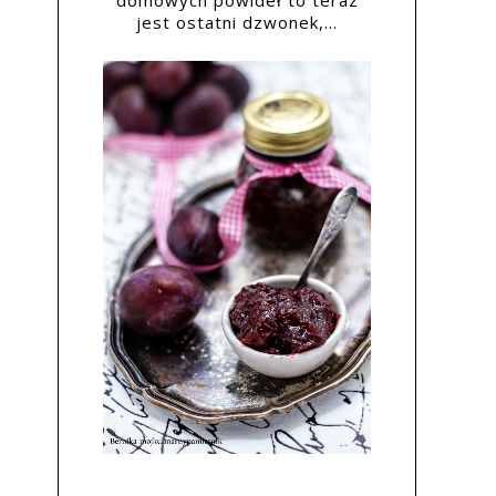
domowych powideł to teraz
jest ostatni dzwonek,...