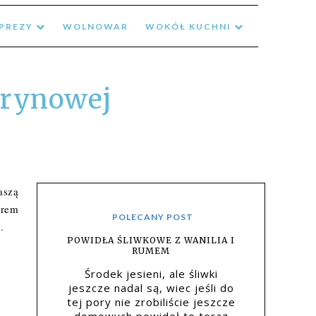
MPREZY
WOLNOWAR
WOKÓŁ KUCHNI
trynowej
aszą
krem
POLECANY POST
.
POWIDŁA ŚLIWKOWE Z WANILIA I
RUMEM
Środek jesieni, ale śliwki
jeszcze nadal są, wiec jeśli do
tej pory nie zrobiliście jeszcze