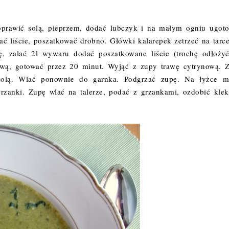
doprawić solą, pieprzem, dodać lubczyk i na małym ogniu ugot
ć liście, poszatkować drobno. Główki kalarepek zetrzeć na tarc
ę, zalać 2l wywaru dodać poszatkowane liście (trochę odłoży
ynową, gotować przez 20 minut. Wyjąć z zupy trawę cytrynową. 
solą. Wlać ponownie do garnka. Podgrzać zupę. Na łyżce m
grzanki. Zupę wlać na talerze, podać z grzankami, ozdobić kle