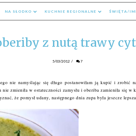
NA SŁODKO
KUCHNIE REGIONALNE
ŚWIĘTA/I
oberiby z nutą trawy cy
5/03/2012
/
7
atego nie namyślając się długo postanowiłam ją kupić i zrobić n
 nie zmieniła w ostateczności zamysłu i oberiba zamieniła się w 
zyznać, że pomysł udany, następnego dnia zupa była jeszcze lepsza