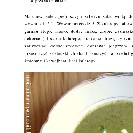
grzanki z chleba
Marchew, seler, pietruszkę i żeberko zalać wodą, 
wywar, ok 2 h. Wywar przecedzić. Z kalarepy oderwa
garnku stopić masło, dodać mąkę, zrobić zasmażk
dekoracji) i startą kalarepę, kurkumę, trawę cytr
zmiksować, dodać śmietanę, doprawić pieprzem, 
przesmażyć kosteczki chleba i usmażyć na patelni 
śmietany i kawałkami liści kalarepy
.