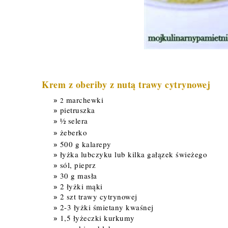
Krem z oberiby z nutą trawy cytrynowej
marchewki
2
pietruszka
½ selera
żeberko
500 g kalarepy
łyżka lubczyku lub kilka gałązek świeżego
sól, pieprz
30 g masła
2 łyżki mąki
2 szt trawy cytrynowej
2-3 łyżki śmietany kwaśnej
1,5 łyżeczki kurkumy