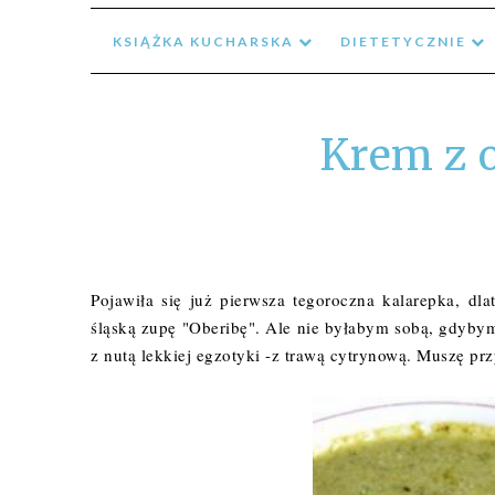
KSIĄŻKA KUCHARSKA
DIETETYCZNIE
Krem z 
Pojawiła się już pierwsza tegoroczna kalarepka, dl
śląską zupę "Oberibę". Ale nie byłabym sobą, gdybym
z nutą lekkiej egzotyki -z trawą cytrynową. Muszę pr