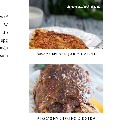
ować
e. W
ć do
Zupę
asła
SMAŻONY SER JAK Z CZECH
ksem
PIECZONY UDZIEC Z DZIKA