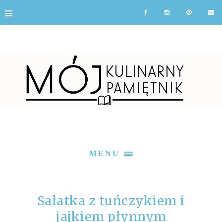
≡
MENU
Sałatka z tuńczykiem i
jajkiem płynnym