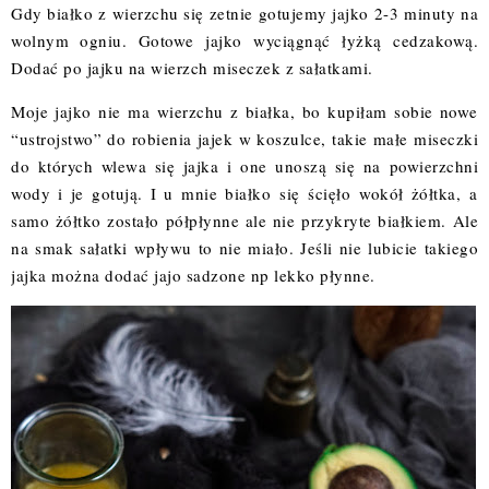
Gdy białko z wierzchu się zetnie gotujemy jajko 2-3 minuty na
wolnym ogniu. Gotowe jajko wyciągnąć łyżką cedzakową.
Dodać po jajku na wierzch miseczek z sałatkami.
Moje jajko nie ma wierzchu z białka, bo kupiłam sobie nowe
“ustrojstwo” do robienia jajek w koszulce, takie małe miseczki
do których wlewa się jajka i one unoszą się na powierzchni
wody i je gotują. I u mnie białko się ścięło wokół żółtka, a
samo żółtko zostało półpłynne ale nie przykryte białkiem. Ale
na smak sałatki wpływu to nie miało. Jeśli nie lubicie takiego
jajka można dodać jajo sadzone np lekko płynne.