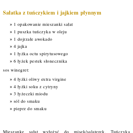
Sałatka z tuńczykiem i jajkiem płynnym
1 opakowanie mieszanki sałat
1 puszka tuńczyka w oleju
1 dojrzałe awokado
4 jajka
1 łyżka octu spirytusowego
6 łyżek pestek słonecznika
sos winegret:
4 łyżki oliwy extra virgine
4 łyżki soku z cytryny
3 łyżeczki miodu
sól do smaku
pieprz do smaku
Mieszankę sałat wyłożyć do misek/salaterek. Tuńczyka