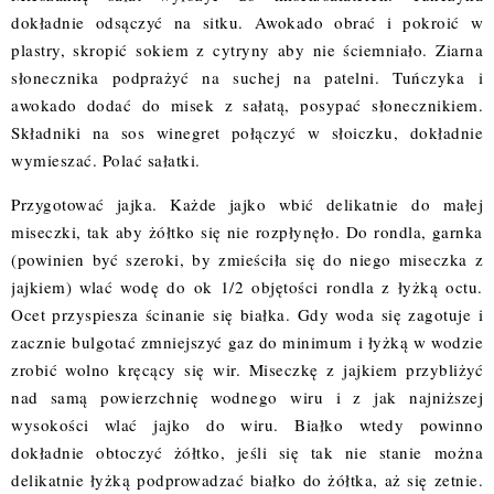
dokładnie odsączyć na sitku. Awokado obrać i pokroić w
plastry, skropić sokiem z cytryny aby nie ściemniało. Ziarna
słonecznika podprażyć na suchej na patelni. Tuńczyka i
awokado dodać do misek z sałatą, posypać słonecznikiem.
Składniki na sos winegret połączyć w słoiczku, dokładnie
wymieszać. Polać sałatki.
Przygotować jajka. Każde jajko wbić delikatnie do małej
miseczki, tak aby żółtko się nie rozpłynęło. Do rondla, garnka
(powinien być szeroki, by zmieściła się do niego miseczka z
jajkiem) wlać wodę do ok 1/2 objętości rondla z łyżką octu.
Ocet przyspiesza ścinanie się białka. Gdy woda się zagotuje i
zacznie bulgotać zmniejszyć gaz do minimum i łyżką w wodzie
zrobić wolno kręcący się wir. Miseczkę z jajkiem przybliżyć
nad samą powierzchnię wodnego wiru i z jak najniższej
wysokości wlać jajko do wiru. Białko wtedy powinno
dokładnie obtoczyć żółtko, jeśli się tak nie stanie można
delikatnie łyżką podprowadzać białko do żółtka, aż się zetnie.