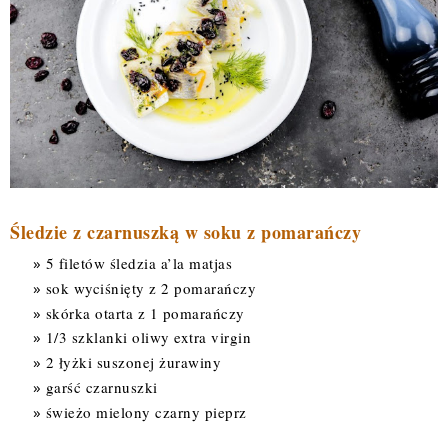
Śledzie z czarnuszką w soku z pomarańczy
5 filetów śledzia a’la matjas
sok wyciśnięty z 2 pomarańczy
skórka otarta z 1 pomarańczy
1/3 szklanki oliwy extra virgin
2 łyżki suszonej żurawiny
garść czarnuszki
świeżo mielony czarny pieprz