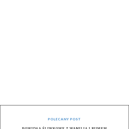
POLECANY POST
POWIDŁA ŚLIWKOWE Z WANILIA I RUMEM