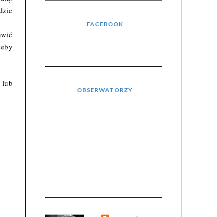
dzie
FACEBOOK
awić
żeby
 lub
OBSERWATORZY