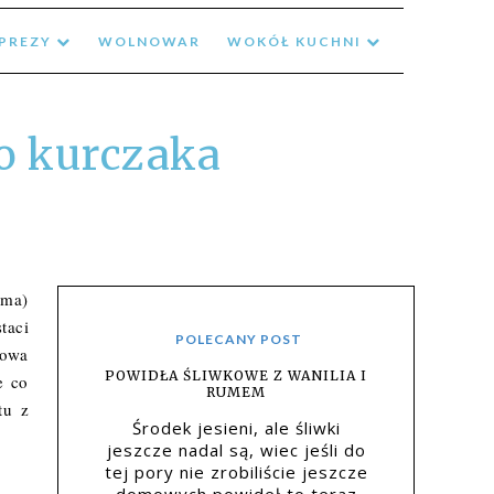
MPREZY
WOLNOWAR
WOKÓŁ KUCHNI
o kurczaka
rma)
taci
POLECANY POST
łowa
POWIDŁA ŚLIWKOWE Z WANILIA I
e co
RUMEM
tu z
Środek jesieni, ale śliwki
jeszcze nadal są, wiec jeśli do
tej pory nie zrobiliście jeszcze