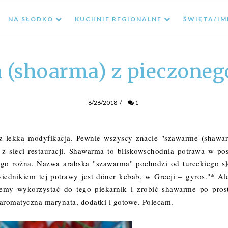
NA SŁODKO
KUCHNIE REGIONALNE
ŚWIĘTA/I
(shoarma) z pieczoneg
8/26/2018
/
1
e z lekką modyfikacją. Pewnie wszyscy znacie "szawarme (shawa
 z sieci restauracji. Shawarma to bliskowschodnia potrawa w pos
go rożna. Nazwa arabska "szawarma" pochodzi od tureckiego s
wiednikiem tej potrawy jest döner kebab, w Grecji – gyros."* Al
emy wykorzystać do tego piekarnik i zrobić shawarme po pros
aromatyczna marynata, dodatki i gotowe. Polecam.