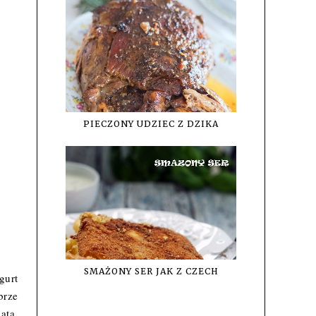
PIECZONY UDZIEC Z DZIKA
SMAŻONY SER JAK Z CZECH
gurt
brze
atą.