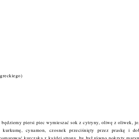
 greckiego)
ędziemy piersi piec wymieszać sok z cytryny, oliwę z oliwek, jo
i, kurkumę, cynamon, czosnek przeciśnięty przez praskę i do
smarować kurczaka z każdej strony, by był równo pokryty maryn