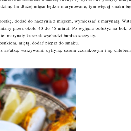
godzinę. Im dłużej mięso będzie marynowane, tym więcej smaku bę
 kostkę, dodać do naczynia z mięsem, wymieszać z marynatą. Wst
umiany przez około 40 do 45 minut. Po wyjęciu odłożyć na bok, 
 tej marynaty kurczak wychodzi bardzo soczysty.
osnkiem, miętą, dodać pieprz do smaku.
 z sałatką, warzywami, cytryną, sosem czosnkowym i np chlebem