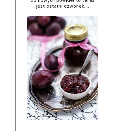
domowych powideł to teraz
jest ostatni dzwonek,...