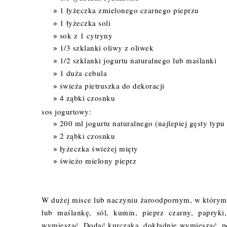
1 łyżeczka zmielonego czarnego pieprzu
1 łyżeczka soli
sok z 1 cytryny
1/3 szklanki oliwy z oliwek
1/2 szklanki jogurtu naturalnego lub maślanki
1 duża cebula
świeża pietruszka do dekoracji
4 ząbki czosnku
sos jogurtowy:
200 ml jogurtu naturalnego (najlepiej gęsty typu
2 ząbki czosnku
łyżeczka świeżej mięty
świeżo mielony pieprz
W dużej misce lub naczyniu żaroodpornym, w którym b
lub maślankę, sól, kumin, pieprz czarny, papryk
wymieszać. Dodać kurczaka, dokładnie wymieszać, po