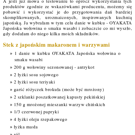
A jeśli już mowa o testowaniu to oprócz wykorzystania tych
produktów zgodnie ze wskazówkami producenta, możemy się
pobawić i wykorzystać je do przygotowania dań bardziej
skomplikowanych, urozmaiconych, inspirowanych kuchnią
japońską. Ja wybrałam w tym celu danie w kubku - OYAKATA
Japońska wołowina o smaku wasabi i zobaczcie co mi wyszło,
gdy dodałam do niego kilka moich składników.
Stek z japońskim makaronem i 
warzywami
1 danie w kubku OYAKATA Japońska wołowina o
smaku wasabi
200 g wołowiny sezonowanej - antrykot
2 łyżki sosu sojowego
2 łyżki sosu teriyaki
garść różyczek brokuła (może być mrożony)
2 szklanki poszatkowanej kapusty pekińskiej
150 g mrożonej mieszanki warzyw chińskich
1/3 czerwonej papryki
4 łyżki oleju rzepakowego
łyżka masła
sól