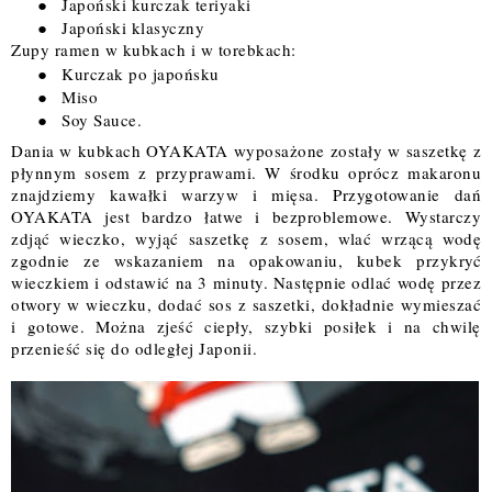
●
Japoński kurczak teriyaki
●
Japoński klasyczny
Zupy ramen w kubkach i w torebkach:
●
Kurczak po japońsku
●
Miso
●
Soy Sauce.
Dania w kubkach OYAKATA wyposażone zostały w saszetkę z
płynnym sosem z przyprawami. W środku oprócz makaronu
znajdziemy kawałki warzyw i mięsa. Przygotowanie dań
OYAKATA jest bardzo łatwe i bezproblemowe. Wystarczy
zdjąć wieczko, wyjąć saszetkę z sosem, wlać wrzącą wodę
zgodnie ze wskazaniem na opakowaniu, kubek przykryć
wieczkiem i odstawić na 3 minuty. Następnie odlać wodę przez
otwory w wieczku, dodać sos z saszetki, dokładnie wymieszać
i gotowe. Można zjeść ciepły, szybki posiłek i na chwilę
przenieść się do odległej Japonii.