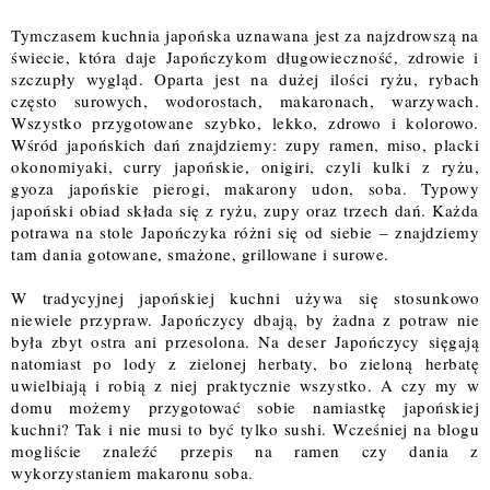
Tymczasem kuchnia japońska uznawana jest za najzdrowszą na
świecie, która daje
Japończykom długowieczność, zdrowie i
szczupły wygląd. Oparta jest na dużej ilości ryżu, rybach
często surowych, wodorostach, makaronach, warzywach.
Wszystko przygotowane szybko, lekko, zdrowo i kolorowo.
Wśród japońskich dań znajdziemy: zupy ramen, miso, placki
okonomiyaki, curry japońskie, onigiri, czyli kulki z ryżu,
gyoza japońskie pierogi, makarony udon, soba. Typowy
japoński obiad składa się z ryżu, zupy oraz trzech dań. Każda
potrawa na stole Japończyka różni się od siebie – znajdziemy
tam dania gotowane, smażone, grillowane i surowe.
W tradycyjnej japońskiej kuchni używa się stosunkowo
niewiele przypraw. Japończycy dbają, by żadna z potraw nie
była zbyt ostra ani przesolona. Na deser Japończycy sięgają
natomiast po lody z zielonej herbaty, bo zieloną herbatę
uwielbiają i robią z niej praktycznie wszystko. A czy my w
domu możemy przygotować sobie namiastkę japońskiej
kuchni? Tak i nie musi to być tylko sushi. Wcześniej na blogu
mogliście znaleźć przepis na ramen czy dania z
wykorzystaniem makaronu soba.