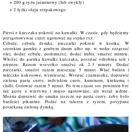
200 g ryżu jaśminowy (lub zwykły)
2 łyżki oleju rzepakowego
Piersi z kurczaka pokroić na kawałki. W czasie, gdy będziemy 
przygotowywać curry ugotować na sypko ryż. 
Cebule, cebulę dymkę, pieczarki pokroić w kostkę. W 
szerokim garnku z grubym dnem albo np. w woku rozgrzać 
olej, dodać cebulę, podsmażyć, dodać imbir, smażyć minutę. 
Włożyć do garnka kawałki kurczaka, posypać odrobiną soli i 
pieprzu. Razem wszystko smażyć ok 2-3 minuty. Dodać 
pieczarki, smażyć razem mieszając 5 minut. Wlać bulion i 
mleczko kokosowe, wymieszać. Wsypać czarnuszkę, doprawić 
zieloną pastą curry, indyjskim curry, kuminem, kurkumą i 
chilli. Gotować razem 5 minut. 
Po tym czasie sos powinien być 
już gęsty a warzywa i mięso ugotowane, ale wciąż jędrne. 
Można doprawić do smaku jeszcze np pastą
curry,
żeby
było 
bardziej pikantne. 
Podać na talerzu z ryżem, posypane 
posiekaną zieloną dymką.