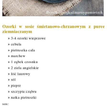
Ozorki w sosie śmietanowo-chrzanowym z puree 
ziemniaczanym
3-4 ozorki wieprzowe
cebula
pietruszka cała
marchew
1 ząbek czosnku
2 ziela angielskie
liść laurowy
sól
pieprz
szczypta cząbru
natka pietruszki
sos: 