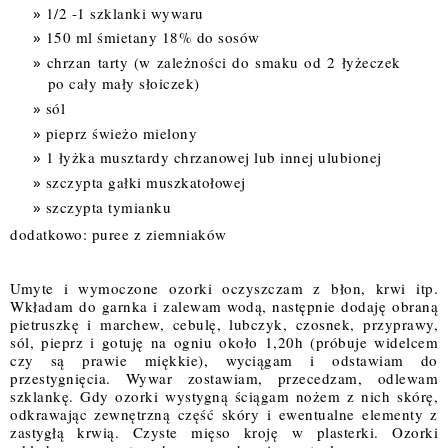
1/2 -1 szklanki wywaru
150 ml śmietany 18% do 
sosów
chrzan tarty (w zależności do smaku od 2 łyżeczek 
po cały mały słoiczek)
sól
pieprz świeżo mielony
1 
łyżka 
musztardy chrzanowej lub innej ulubionej
szczypta gałki muszkatołowej
szczypta tymianku
dodatkowo: puree z ziemniaków
Umyte i wymoczone ozorki oczyszczam z 
błon
, krwi itp. 
Wkładam
 do garnka i zalewam wodą, następnie dodaję obraną 
pietruszkę i marchew, cebulę, lubczyk, czosnek, przyprawy, 
sól, pieprz i gotuję na ogniu około 1,20h (próbuje widelcem 
czy są prawie miękkie), wyciągam i odstawiam do 
przestygnięcia. Wywar zostawiam, przecedzam, odlewam 
szklankę. Gdy ozorki wystygną ściągam nożem z nich skórę, 
odkrawając zewnętrzną część skóry i ewentualne elementy z 
zastygłą krwią. Czyste mięso kroję w plasterki. Ozorki 