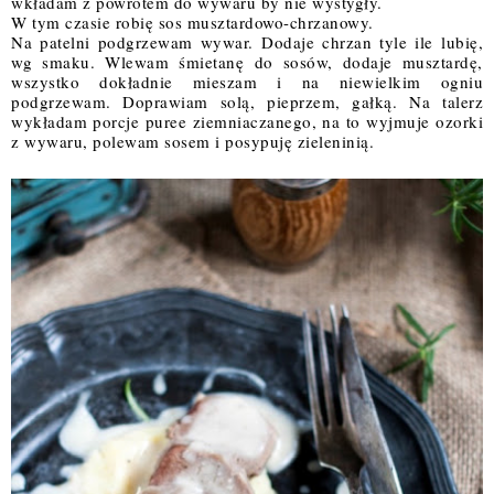
wkładam z powrotem do wywaru by 
nie
 wystygły. 
W tym czasie robię sos musztardowo-chrzanowy. 
Na patelni podgrzewam wywar. Dodaje chrzan tyle ile lubię, 
wg smaku. Wlewam śmietanę do sosów, dodaje musztardę, 
wszystko dokładnie mieszam i na 
niewielkim
 ogniu 
podgrzewam. Doprawiam solą, pieprzem, gałką. Na talerz 
wykładam porcje puree 
ziemniaczanego
, na to wyjmuje ozorki 
z wywaru, polewam sosem i posypuję zieleninią. 