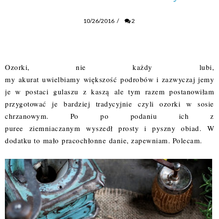
10/26/2016
/
2
Ozorki, nie
każdy
lubi,
my
akurat
uwielbiamy
większość
podrobów i
zazwyczaj jemy
je w postaci
gulaszu z kaszą
ale tym razem postanowiłam
przygotować je bardziej tradycyjnie czyli ozorki w sosie
chrzanowym. Po po podaniu ich z
puree ziemniaczanym wyszedł prosty i pyszny obiad. W
dodatku to mało pracochłonne danie, zapewniam. Polecam.