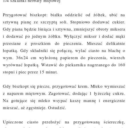
1/4 szklanki herbaty miętowej
Przygotować biszkopt: białka oddzielić od żółtek, ubić na
sztywną pianę ze szczyptą soli. Stopniowo dodawać cukier.
Gdy piana będzie lśniąca i sztywna, zmniejszyć obroty miksera
i dodawać po jednym żółtku. Wyłączyć mikser i dodać mąki
przesiane z proszkiem do pieczenia. Mieszać delikatnie
łopatką. Gdy składniki się połączą, wylać ciasto na blachę o
wym. 36x24 cm wyłożoną papierem do pieczenia, wierzch
wyrównać łopatką. Wstawić do piekarnika nagrzanego do 160
stopni i piec przez 15 minut.
Gdy biszkopt się piecze, przygotować krem. Mleko wymieszać
z naparem miętowym. Zagotować, dodając 1 łyżeczkę cukru.
Na gotujące się mleko wsypać kaszę mannę i energicznie
mieszać, aż zgęstnieje. Ostudzić.
Upieczone ciasto przełożyć na przygotowaną ściereczkę,