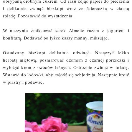
obsypaną drobnym cukrem. Od razu zdjąć papier do pieczenia
i delikatnie zwinąć biszkopt wraz ze ściereczką w ciasną
roladę. Pozostawić do wystudzenia.
W naczyniu zmiksować serek Almette razem z jogurtem i
konfiturą. Dodawać po łyżce kaszy manny, miksując.
Ostudzony biszkopt delikatnie odwinąć. Nasączyć lekko
herbatą miętową, posmarować dżemem z czarnej porzeczki i
wyłożyć krem z owoców leśnych. Ostrożnie zwinąć w roladę.
Wstawić do lodówki, aby całość się schłodziła. Następnie kroić
w plastry i podawać.