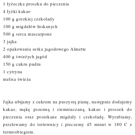
1 łyżeczka proszku do pieczenia
4 łyżki kakao
100 g gorzkiej czekolady
100 g migdałów łuskanych
500 g serca mascarpone
3 jajka
2 opakowania serka jagodowego Almette
400 g świeżych jagód
150 g cukru pudru
1 cytryna
melisa świeża
Jajka ubijamy z cukrem na puszystą pianę, następnie dodajemy
kakao, mąkę pszenną i ziemniaczaną, kakao i proszek do
pieczenia oraz posiekane migdały i czekoladę. Wyrabiamy,
przelewamy do tortownicy i pieczemy 45 minut w 180 C z
termoobiegiem.