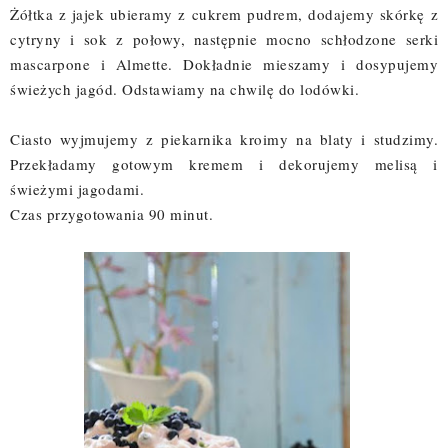
Żółtka z jajek ubieramy z cukrem pudrem, dodajemy skórkę z
cytryny i sok z połowy, następnie mocno schłodzone serki
mascarpone i Almette. Dokładnie mieszamy i dosypujemy
świeżych jagód. Odstawiamy na chwilę do lodówki.
Ciasto wyjmujemy z piekarnika kroimy na blaty i studzimy.
Przekładamy gotowym kremem i dekorujemy melisą i
świeżymi jagodami.
Czas przygotowania 90 minut.