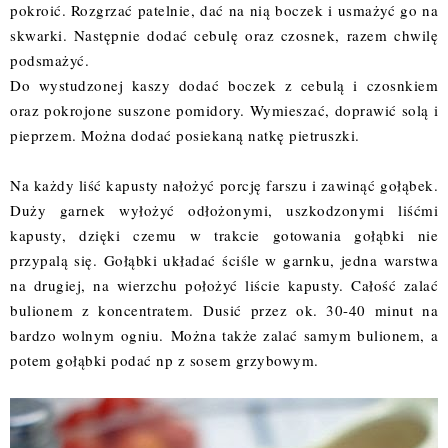
pokroić. Rozgrzać patelnie, dać na nią boczek i usmażyć go na
skwarki. Następnie dodać cebulę oraz czosnek, razem chwilę
podsmażyć.
Do wystudzonej kaszy dodać boczek z cebulą i czosnkiem
oraz pokrojone suszone pomidory. Wymieszać, doprawić solą i
pieprzem. Można dodać posiekaną natkę pietruszki.
Na każdy liść kapusty nałożyć porcję farszu i zawinąć gołąbek.
Duży garnek wyłożyć odłożonymi, uszkodzonymi liśćmi
kapusty, dzięki czemu w trakcie gotowania gołąbki nie
przypalą się. Gołąbki układać ściśle w garnku, jedna warstwa
na drugiej, na wierzchu położyć liście kapusty. Całość zalać
bulionem z koncentratem.
Dusić przez ok. 30-40 minut na
bardzo wolnym ogniu.
Można także zalać samym bulionem, a
potem gołąbki podać np z sosem grzybowym.