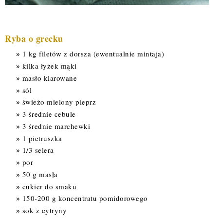
Ryba o grecku
1 kg filetów z dorsza (ewentualnie mintaja)
kilka łyżek mąki
masło klarowane
sól
świeżo mielony pieprz
3 średnie cebule
3 średnie marchewki
1 pietruszka
1/3 selera
por
50 g masła
cukier do smaku
150-200 g koncentratu pomidorowego
sok z cytryny