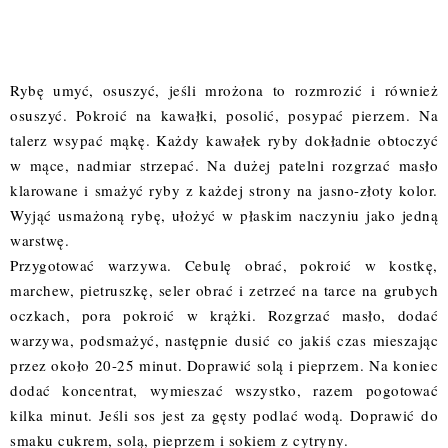
Rybę umyć, osuszyć, jeśli mrożona to rozmrozić i również
osuszyć. Pokroić na kawałki, posolić, posypać pierzem. Na
talerz wsypać mąkę. Każdy kawałek ryby dokładnie obtoczyć
w mące, nadmiar strzepać. Na dużej patelni rozgrzać masło
klarowane i smażyć ryby z każdej strony na jasno-złoty kolor.
Wyjąć usmażoną rybę, ułożyć w płaskim naczyniu jako jedną
warstwę.
Przygotować warzywa. Cebulę obrać, pokroić w kostkę,
marchew, pietruszkę, seler obrać i zetrzeć na tarce na grubych
oczkach, pora pokroić w krążki. Rozgrzać masło, dodać
warzywa, podsmażyć, następnie dusić
co jakiś czas mieszając
przez około 20-25 minut. Doprawić solą i pieprzem. Na koniec
dodać koncentrat, wymieszać wszystko, razem pogotować
kilka minut. Jeśli sos jest za gęsty podlać wodą. Doprawić do
smaku cukrem, solą, pieprzem i sokiem z cytryny.