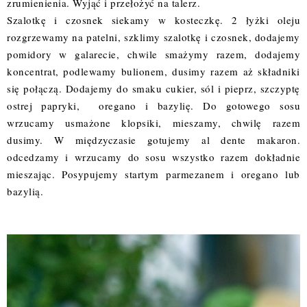
zrumienienia. Wyjąć i przełożyć na talerz.
Szalotkę i czosnek siekamy w kosteczkę. 2 łyżki oleju
rozgrzewamy na patelni, szklimy szalotkę i czosnek, dodajemy
pomidory w galarecie, chwile smażymy razem, dodajemy
koncentrat, podlewamy bulionem, dusimy razem aż składniki
się połączą. Dodajemy do smaku cukier, sól i pieprz, szczyptę
ostrej papryki, oregano i bazylię. Do gotowego sosu
wrzucamy usmażone klopsiki, mieszamy, chwilę razem
dusimy. W międzyczasie gotujemy al dente makaron.
odcedzamy i wrzucamy do sosu wszystko razem dokładnie
mieszając. Posypujemy startym parmezanem i oregano lub
bazylią.