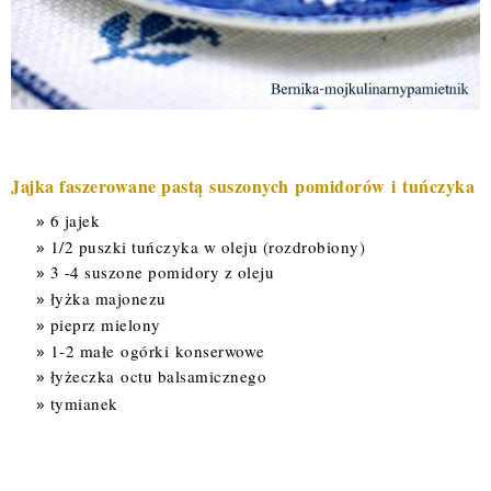
Jajka faszerowane past
ą
suszonych pomidorów i
tuńczyka
6 jajek
1/2 puszki tuńczyka w oleju (rozdrobiony)
3 -4 suszone pomidory z oleju
łyżka majonezu
pieprz mielony
1-2 małe
ogórki
konserwowe
łyżeczka
octu balsamicznego
tymianek