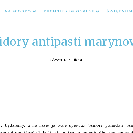
NA SŁODKO
KUCHNIE REGIONALNE
ŚWIĘTA/I
dory antipasti maryn
8/25/2013
/
14
ić będziemy, a na razie ja wole śpiewać "
Amore pomidori, A
katność pomidorów? Jeśli tak to jest to przepis dla was, na szy