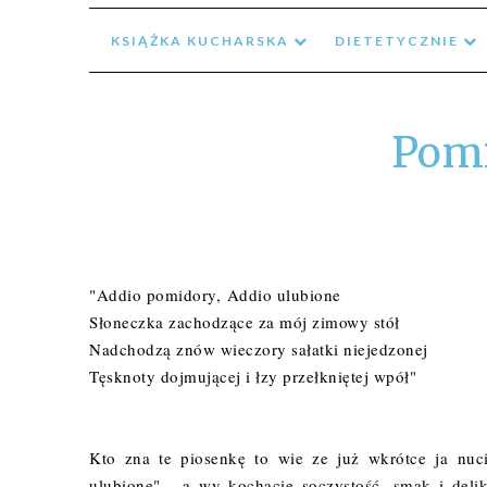
KSIĄŻKA KUCHARSKA
DIETETYCZNIE
Pomi
"Addio pomidory,
Addio ulubione
Słoneczka zachodzące za mój zimowy stół
Nadchodzą znów wieczory sałatki niejedzonej
Tęsknoty dojmującej i łzy przełkniętej wpół
"
Kto zna te piosenkę to wie ze już wkrótce ja nuc
ulubione"... a wy kochacie soczystość, smak i deli