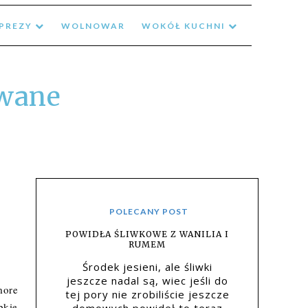
MPREZY
WOLNOWAR
WOKÓŁ KUCHNI
owane
POLECANY POST
POWIDŁA ŚLIWKOWE Z WANILIA I
RUMEM
Środek jesieni, ale śliwki
jeszcze nadal są, wiec jeśli do
more
tej pory nie zrobiliście jeszcze
bkie