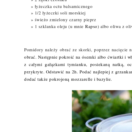
łyżeczka octu balsamicznego
1/2 łyżeczki soli morskiej
świeżo zmielony czarny pieprz
1 szklanka oleju (u mnie
Rapso
) albo oliwa z ol
Pomidory należy obrać ze skorki, poprzez nacięcie n
obrać. Następnie pokroić na ósemki albo ćwiartki i
z całymi gałązkami tymianku, posiekaną natką, oc
przykryte. Odstawić na 2h. Podać najlepiej z grzan
dodać także pokrojoną mozzarelle i bazylie.