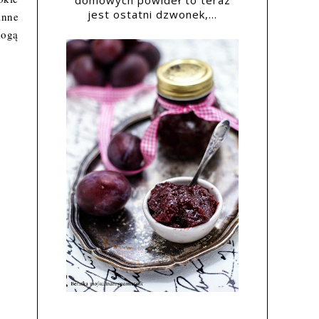
domowych powideł to teraz
jest ostatni dzwonek,...
inne
mogą