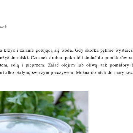
iwek
a krzyż i zalanie gotując
ą się woda. Gdy skorka pęknie wystarcz
 włożyć do miski. Czosnek drobno pokroić i dodać do pomidorów r
tem, solą i pieprzem. Zalać olejem lub oliwą, tak pomidory 
kami albo białym, świeżym pieczywem. Można do nich do marynow