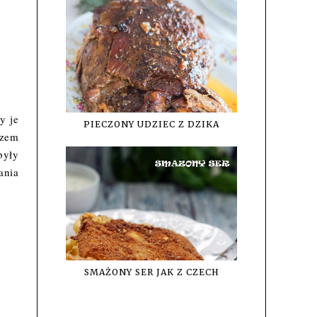
y je
PIECZONY UDZIEC Z DZIKA
azem
były
ania
SMAŻONY SER JAK Z CZECH