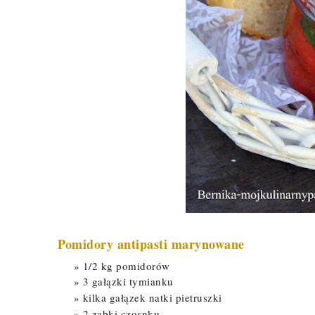
Pomidory antipasti marynowane
1/2 kg pomidorów
3 gałązki tymianku
kilka gałązek natki pietruszki
2 ząbki czosnku