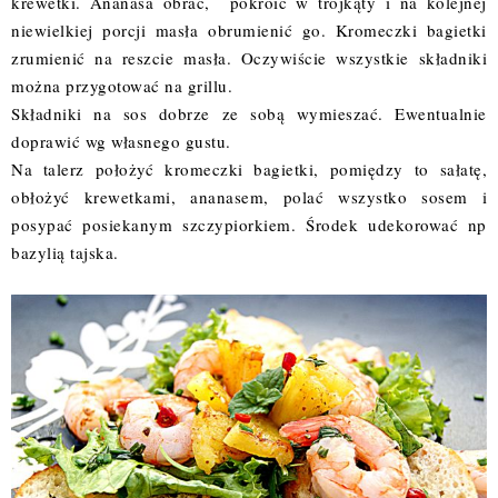
krewetki. Ananasa obrać, pokroić w trójkąty i na kolejnej
niewielkiej porcji masła obrumienić go. Kromeczki bagietki
zrumienić na reszcie masła. Oczywiście wszystkie składniki
można przygotować na grillu.
Składniki na sos dobrze ze sobą wymieszać. Ewentualnie
doprawić wg własnego gustu.
Na talerz położyć kromeczki bagietki, pomiędzy to sałatę,
obłożyć krewetkami, ananasem, polać wszystko sosem i
posypać posiekanym szczypiorkiem. Środek udekorować np
bazylią tajska.