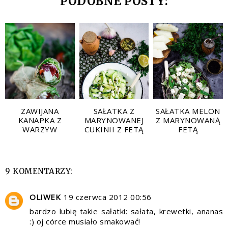
PODOBNE POSTY:
ZAWIJANA
SAŁATKA Z
SAŁATKA MELON
KANAPKA Z
MARYNOWANEJ
Z MARYNOWANĄ
WARZYW
CUKINII Z FETĄ
FETĄ
9 KOMENTARZY:
OLIWEK
19 czerwca 2012 00:56
bardzo lubię takie sałatki: sałata, krewetki, ananas
:) oj córce musiało smakować!