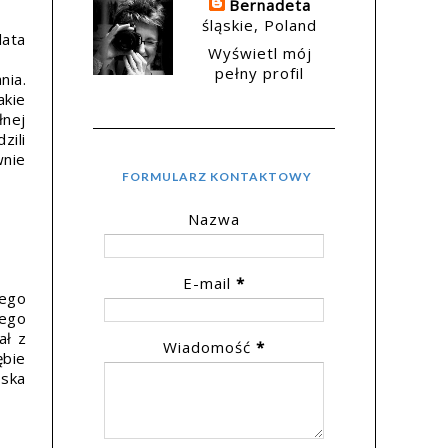
Bernadeta
śląskie, Poland
lata
Wyświetl mój
pełny profil
nia.
akie
łnej
zili
wnie
FORMULARZ KONTAKTOWY
Nazwa
E-mail
*
jego
łego
ał z
Wiadomość
*
ębie
ńska