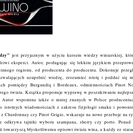
edzy"
jest przyjaznym w użyciu kursem wiedzy winiarskiej, któ
ziwi eksperci. Autor, posługując się lekkim językiem przeprow
o innego regionu, od producenta do producenta. Dokonuje przeg
walających uzupełnić wiedzę, zrozumieć istotę i poddać się m
ach pomiędzy Burgundią i Bordeaux, odmiennościach Pinot No
rego świata. Książka proponuje wyprawę w poszukiwaniu najleps
... Autor wspomina także o mniej znanych w Polsce producenta
 istotnych wiadomościach z zakresu fizjologii smaku i powonie
e z Chardonnay czy Pinot Grigio, wskazuje na nowe przeboje na r
kże odkrywa tajniki wyboru szampana, sherry czy porto. Ponad
fii towarzyszą błyskotliwemu opisowi świata wina, a każdy ze stara