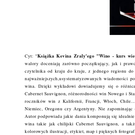
Książka Kevina Zraly'ego "Wino - kurs wi
Cyt: "
walory doceniają zarówno początkujący, jak i prawd
czytelnika od kraju do kraju, z jednego regionu d
najważniejszych,usystematyzowanych wiadomości poz
wina. Dzięki wykładowi dowiadujemy się o różnic
Cabernet Sauvignon, różnorodności win Nowego i Sta
roczników win z Kalifornii, Francji, Włoch, Chile
Niemiec, Oregonu czy Argentyny. Nie zapominając o
Autor podpowiada jakie dania komponują się idealni
wina takie jak chilijski Cabernet Sauvignon, a ta
kolorowych ilustracji, etykiet, map i pięknych fotogra