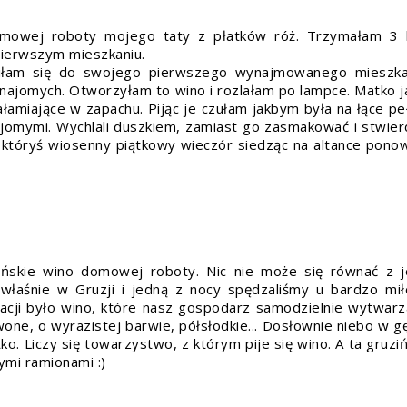
omowej roboty mojego taty z płatków róż. Trzymałam 3 
pierwszym mieszkaniu.
ziłam się do swojego pierwszego wynajmowanego mieszka
znajomych. Otworzyłam to wino i rozlałam po lampce. Matko j
łamiające w zapachu. Pijąc je czułam jakbym była na łące pe
znajomymi. Wychlali duszkiem, zamiast go zasmakować i stwierd
 w któryś wiosenny piątkowy wieczór siedząc na altance pono
zińskie wino domowej roboty. Nic nie może się równać z 
właśnie w Gruzji i jedną z nocy spędzaliśmy u bardzo mi
lacji było wino, które nasz gospodarz samodzielnie wytwarz
one, o wyrazistej barwie, półsłodkie... Dosłownie niebo w g
ko. Liczy się towarzystwo, z którym pije się wino. A ta gruzi
ymi ramionami :)