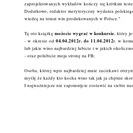
zaprojektowanych wykładów kończy się krótkim teste
Dodatkowo, redaktor merytoryczny wydania polskiego
wiedzę na temat win produkowanych w Polsce."
możecie wygrać w konkursie
Tę oto książkę
, który 
04.04.2012r. do 11.04.2012
- w okresie od
r. w kome
lub jakie wino najbardziej lubicie i w jakich okoliczn
- oraz polubicie moja stronę na
FB
;
Osoba, której wpis najbardziej mnie zaciekawi otrzy
myślę że każdy kto kocha wino tak jak ja chętnie skor
I najważniejsze nie zapomnijcie zostawić na siebie n