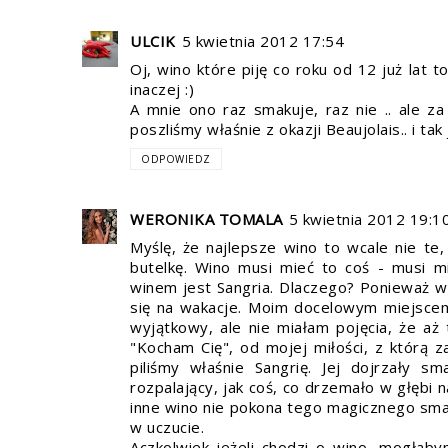
ULCIK
5 kwietnia 2012 17:54
Oj, wino które piję co roku od 12 już lat 
inaczej :)
A mnie ono raz smakuje, raz nie .. ale z
poszliśmy właśnie z okazji Beaujolais.. i tak
ODPOWIEDZ
WERONIKA TOMALA
5 kwietnia 2012 19:1
Myślę, że najlepsze wino to wcale nie te,
butelkę. Wino musi mieć to coś - musi 
winem jest Sangria. Dlaczego? Ponieważ wi
się na wakacje. Moim docelowym miejscem
wyjątkowy, ale nie miałam pojęcia, że aż
"Kocham Cię", od mojej miłości, z którą 
piliśmy właśnie Sangrię. Jej dojrzały s
rozpalający, jak coś, co drzemało w głębi
inne wino nie pokona tego magicznego smak
w uczucie.
Aczkolwiek jeżeli chodzi o wino, mogłab