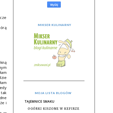
zcze
MIKSER KULINARNY
tórą
ękną
onym
ałam
dzie
ałam
iedy
 tak
MOJA LISTA BLOGÓW
adne
TAJEMNICE SMAKU
że i
OGÓRKI KISZONE W KEFIRZE
em w