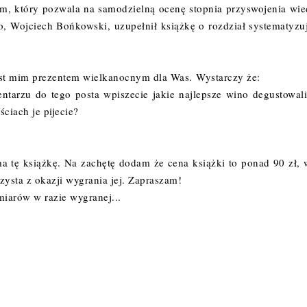
m, który pozwala na samodzielną ocenę stopnia przyswojenia wie
, Wojciech Bońkowski, uzupełnił książkę o rozdział systematyzu
jest mim prezentem wielkanocnym dla Was.
Wystarczy że:
ntarzu do tego posta wpiszecie jakie najlepsze wino degustowali
ościach je pijecie?
ma tę książkę. Na zachętę dodam że cena książki to ponad 90 zł, 
zysta z okazji wygrania jej. Zapraszam!
amiarów w razie wygranej...