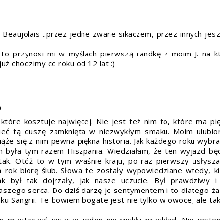
to Beaujolais ..przez jedne zwane sikaczem, przez innych jes
a to przynosi mi w myślach pierwszą randkę z moim J. na k
 już chodzimy co roku od 12 lat :)
0
 które kosztuje najwięcej. Nie jest też nim to, które ma pi
mieć tą duszę zamknięta w niezwykłym smaku. Moim ulubi
ąże się z nim pewna piękna historia. Jak każdego roku wybr
 była tym razem Hiszpania. Wiedziałam, że ten wyjazd bę
 tak. Otóż to w tym właśnie kraju, po raz pierwszy usłysz
za rok biorę ślub. Słowa te zostały wypowiedziane wtedy, k
mak był tak dojrzały, jak nasze uczucie. Był prawdziwy i
 naszego serca. Do dziś darzę je sentymentem i to dlatego ż
u Sangrii. Te bowiem bogate jest nie tylko w owoce, ale tak
ym przytoczyć jeszcze jeden niezwykły przykład. Nie jest