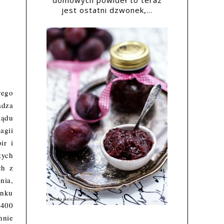
domowych powideł to teraz
jest ostatni dzwonek,...
rego
adza
lądu
agii
ir i
zych
ch z
nia,
ynku
 400
nnie