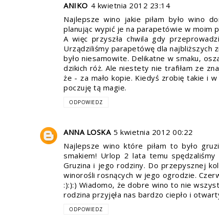
ANIKO
4 kwietnia 2012 23:14
Najlepsze wino jakie piłam było wino d
planując wypić je na parapetówie w moim 
A więc przyszła chwila gdy przeprowad
Urządziliśmy parapetówę dla najbliższych 
było niesamowite. Delikatne w smaku, osza
dzikich róż. Ale niestety nie trafiłam ze 
że - za mało kopie. Kiedyś zrobię takie i
poczuję tą magie.
ODPOWIEDZ
ANNA LOSKA
5 kwietnia 2012 00:22
Najlepsze wino które piłam to było gru
smakiem! Urlop 2 lata temu spędzaliśmy 
Gruzina i jego rodziny. Do przepysznej ko
winorośli rosnących w jego ogrodzie. Czerw
:):):) Wiadomo, że dobre wino to nie wszyst
rodzina przyjęła nas bardzo ciepło i otwart
ODPOWIEDZ