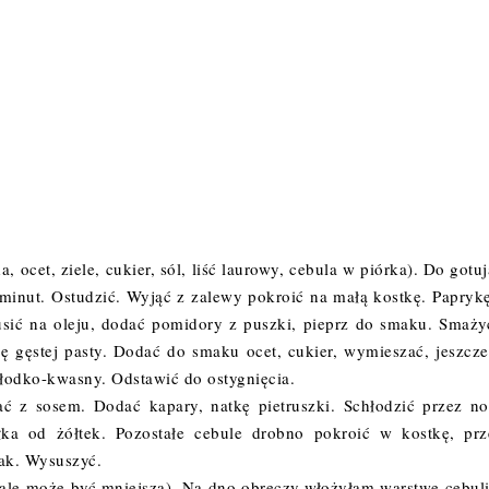
ocet, ziele, cukier, sól, liść laurowy, cebula w piórka). Do gotuj
 minut. Ostudzić. Wyjąć z zalewy pokroić na małą kostkę. Paprykę
usić na oleju, dodać pomidory z puszki, pieprz do smaku. Smaży
ę gęstej pasty. Dodać do smaku ocet, cukier, wymieszać, jeszcze
łodko-kwasny. Odstawić do ostygnięcia.
ać z sosem. Dodać kapary, natkę pietruszki. Schłodzić przez n
łka od żółtek. Pozostałe cebule drobno pokroić w kostkę, prz
mak. Wysuszyć.
(ale może być mniejsza). Na dno obręczy włożyłam warstwę cebuli