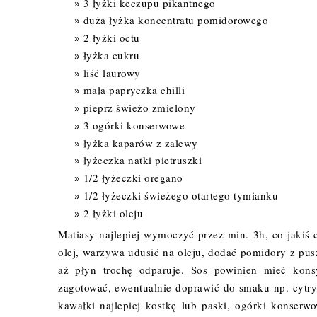
3 łyżki keczupu pikantnego
duża łyżka koncentratu pomidorowego
2 łyżki octu
łyżka cukru
liść laurowy
mała papryczka chilli
pieprz świeżo zmielony
3 ogórki konserwowe
łyżka kaparów z zalewy
łyżeczka natki pietruszki
1/2 łyżeczki oregano
1/2 łyżeczki świeżego otartego tymianku
2 łyżki oleju
Matiasy najlepiej wymoczyć przez min. 3h, co jakiś 
olej, warzywa udusić na oleju, dodać pomidory z pusz
aż płyn trochę odparuje. Sos powinien mieć konsy
zagotować, ewentualnie doprawić do smaku np. cytryn
kawałki najlepiej kostkę lub paski, ogórki konserw