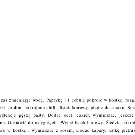
czas zmieniając wodę. Paprykę i 1 cebulę pokroić w kostkę, rozg
ki, drobno pokrojona chilli, listek laurowy, pieprz do smaku. Sm
stencję gęstej pasty. Dodać ocet, cukier, wymieszać, jeszcze
a. Odstawić do ostygnięcia. Wyjąć listek laurowy. Śledzie pokro
owe w kostkę i wymieszać z sosem. Dodać kapary, natkę pietrus