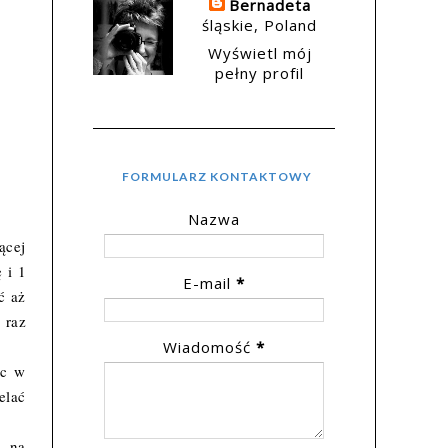
Bernadeta
śląskie, Poland
Wyświetl mój
pełny profil
FORMULARZ KONTAKTOWY
Nazwa
ącej
 i 1
E-mail
*
ć aż
 raz
Wiadomość
*
oc w
elać
, na