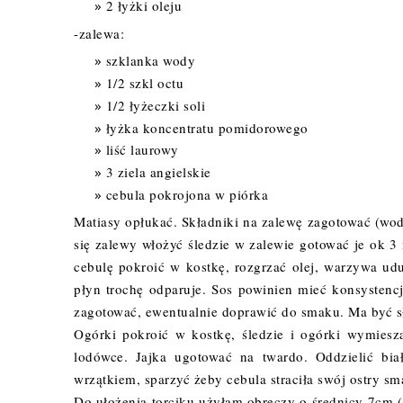
2 łyżki oleju
-zalewa:
szklanka wody
1/2 szkl octu
1/2 łyżeczki soli
łyżka koncentratu pomidorowego
liść laurowy
3 ziela angielskie
cebula pokrojona w piórka
Matiasy opłukać. Składniki na zalewę zagotować (woda, 
się zalewy włożyć śledzie w zalewie gotować je ok 3
cebulę pokroić w kostkę, rozgrzać olej, warzywa ud
płyn trochę odparuje. Sos powinien mieć konsystencj
zagotować, ewentualnie doprawić do smaku. Ma być s
Ogórki pokroić w kostkę, śledzie i ogórki wymiesz
lodówce. Jajka ugotować na twardo. Oddzielić bia
wrzątkiem, sparzyć żeby cebula straciła swój ostry s
Do ułożenia torciku użyłam obręczy o średnicy 7cm 