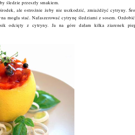
by śledzie przeszły smakiem.
rodek, ale ostrożnie żeby nie uszkodzić, zmiażdżyć cytryny. Śr
na mogła stać. Nafaszerować cytrynę śledziami z sosem. Ozdobić
sik odcięty z cytryny. Ja na góre dałam kilka ziarenek pie