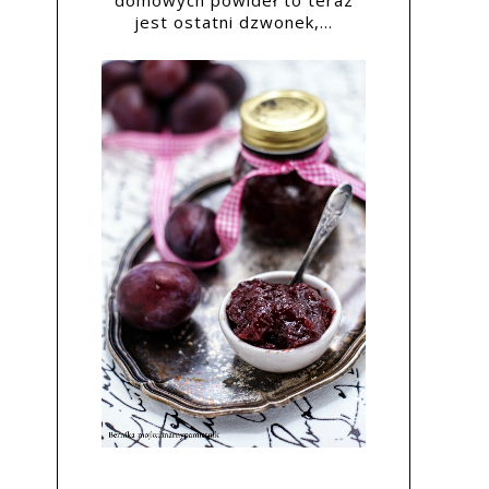
domowych powideł to teraz
jest ostatni dzwonek,...