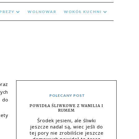
MPREZY
WOLNOWAR
WOKÓŁ KUCHNI
oraz
tych
POLECANY POST
 do
POWIDŁA ŚLIWKOWE Z WANILIA I
RUMEM
tety
Środek jesieni, ale śliwki
jeszcze nadal są, wiec jeśli do
tej pory nie zrobiliście jeszcze