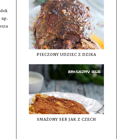
odek
 np.
przu
PIECZONY UDZIEC Z DZIKA
SMAŻONY SER JAK Z CZECH