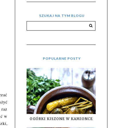
SZUKAJ NA TYM BLOGU
POPULARNE POSTY
rzać
ażyć
 raz
ić w
OGÓRKI KISZONE W KAMIONCE
zki,