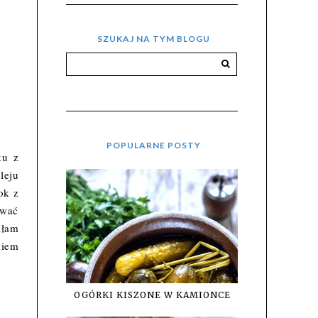
SZUKAJ NA TYM BLOGU
POPULARNE POSTY
ku z
leju
ok z
awać
ałam
kiem
OGÓRKI KISZONE W KAMIONCE