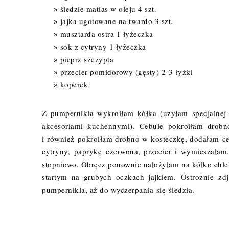
śledzie matias w oleju 4 szt.
jajka ugotowane na twardo 3 szt.
musztarda ostra 1 łyżeczka
sok z cytryny 1 łyżeczka
pieprz szczypta
przecier pomidorowy (gęsty) 2-3
łyżki
koperek
Z pumpernikla wykroiłam kółka (
użyłam
specjalnej
akcesoriami kuchennymi). Cebule pokroiłam drobn
i również pokroiłam drobno w
kosteczkę
, dodałam c
cytryny, paprykę czerwona, przecier i wymieszałam
stopniowo. Obręcz ponownie nałożyłam na kółko chle
startym na grubych oczkach jajkiem. Ostrożnie z
pumpernikla, aż do wyczerpania się śledzia.