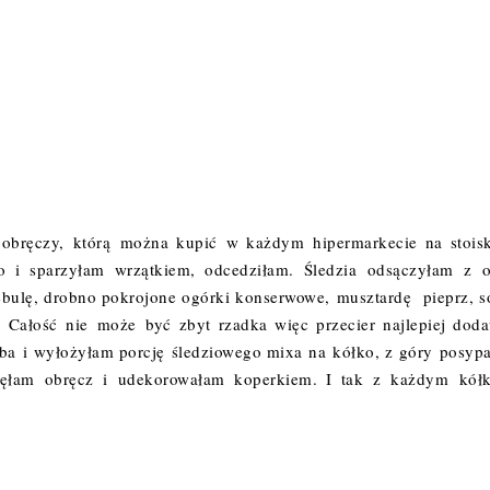
 obręczy,
którą
można kupić w każdym hipermarkecie na stois
o i sparzyłam wrzątkiem, odcedziłam. Śledzia
odsączyłam
z o
ebulę, drobno pokrojone ogórki konserwowe,
musztardę
pieprz, s
. Całość nie może być zbyt rzadka więc przecier najlepiej dod
ba i wyłożyłam porcję śledziowego mixa na kółko, z góry posyp
djęłam obręcz i udekorowałam koperkiem. I tak z każdym kół