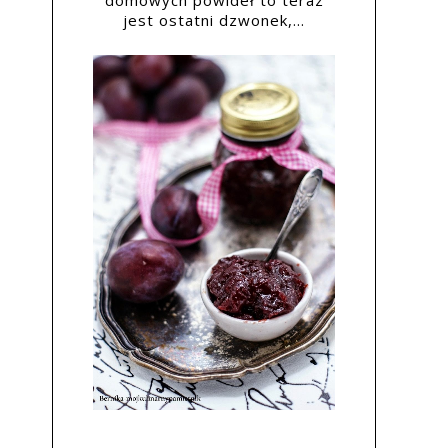
domowych powideł to teraz
jest ostatni dzwonek,...