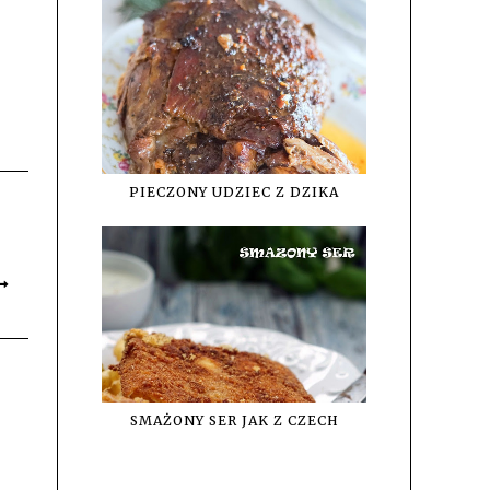
PIECZONY UDZIEC Z DZIKA
SMAŻONY SER JAK Z CZECH