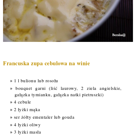
Francuska zupa cebulowa na winie
1 l bulionu lub rosołu
bouquet garni (liść laurowy, 2 ziela angielskie,
gałązka tymianku, gałązka natki pietruszki)
4 cebule
2 łyżki mąka
ser żółty ementaler lub gouda
4 łyżki oliwy
3 łyżki masła