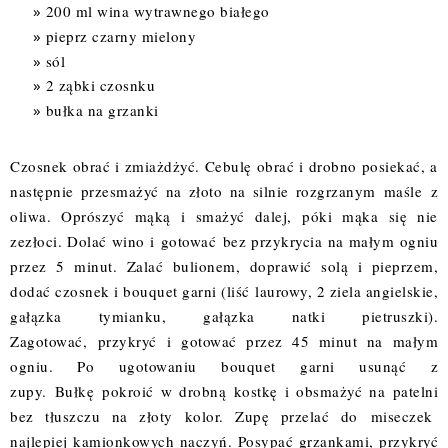
200 ml wina wytrawnego białego
pieprz czarny mielony
sól
2 ząbki czosnku
bułka na grzanki
Czosnek obrać i zmiażdżyć. Cebulę obrać i drobno posiekać, a
następnie przesmażyć na złoto na silnie rozgrzanym maśle z
oliwa. Oprószyć mąką i smażyć dalej, póki mąka się nie
zezłoci. Dolać wino i gotować bez przykrycia na małym ogniu
przez 5 minut. Zalać bulionem, doprawić solą i pieprzem,
dodać czosnek i bouquet garni (liść laurowy, 2 ziela angielskie,
gałązka tymianku, gałązka natki pietruszki).
Zagotować, przykryć i gotować przez 45 minut na małym
ogniu. Po ugotowaniu bouquet garni usunąć z
zupy. Bułkę pokroić w drobną kostkę i obsmażyć na patelni
bez tłuszczu na złoty kolor. Zupę przelać do miseczek
najlepiej kamionkowych naczyń. Posypać grzankami, przykryć