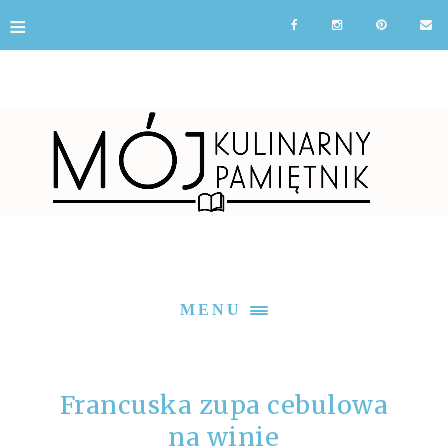
≡
MENU
Francuska zupa cebulowa
na winie